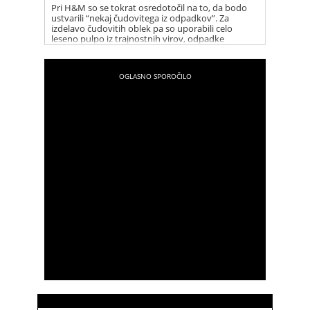
Pri H&M so se tokrat osredotočil na to, da bodo
ustvarili “nekaj čudovitega iz odpadkov”. Za
izdelavo čudovitih oblek pa so uporabili celo
leseno pulpo iz trajnostnih virov, odpadke
pridelkov konoplje in grozdne lupine, ki so stranski
produkt pri pridelovanju vina.