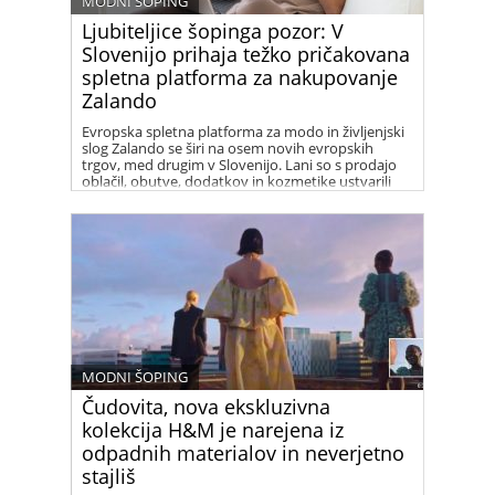
MODNI ŠOPING
Ljubiteljice šopinga pozor: V
Slovenijo prihaja težko pričakovana
spletna platforma za nakupovanje
Zalando
Evropska spletna platforma za modo in življenjski
slog Zalando se širi na osem novih evropskih
trgov, med drugim v Slovenijo. Lani so s prodajo
oblačil, obutve, dodatkov in kozmetike ustvarili
osem milijard evrov prihodkov, kar je bilo 23
odstotkov več kot v predhodnem letu. S širitvijo
na nove trge računajo na nadaljnjo rast prihodkov.
MODNI ŠOPING
Čudovita, nova ekskluzivna
kolekcija H&M je narejena iz
odpadnih materialov in neverjetno
stajliš