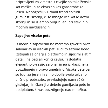
pripravljeni za v mesto. Osvojile so tako ženske
kot moške in so obvezen kos garderobe za
jesen. Nepogrešljiv urbani trend so tudi
gumijasti škornji, ki so mnogo več kot le dežni
škornji in so izjemno priljubljeni pri številnih
modnih navdušencih.
Zapeljive visoke pete
O modnih zapovedih ne moremo govoriti brez
salonarjev in visokih pet. Tudi to sezono bodo
izstopali salonarji s platformo in sijočimi zlatimi
detajli na peti ali konici čevlja. Ti dodatki
elegantno okrasijo salonar in ga iz klasičnega
povzdignejo v pravo umetnino. Visoke pete pa
so tudi za jesen in zimo dobile svojo urbano
ulično preobrazbo, prevladujejo namreč črni
gležnjarji in škornji z debelo gumijasto peto in
podplatom, ki vas povzdignejo nad množico.