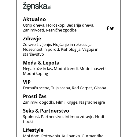
Aktualno
Utrip dneva
Horoskop
Bedarija dneva
Zanimivosti
Resnične zgodbe
Zdravje
Zdravo življenje
Hujšanje in rekreacija
Nosečnost in porod
Psihologija
Vzgoja in
starševstvo
Moda & Lepota
Nega kože in las
Modni trendi
Modni nasveti
Modni šoping
VIP
Domača scena
Tuja scena
Red Carpet
Glasba
Prosti čas
Zanimivi dogodki
Filmi
Knjige
Nagradne igre
Seks & Partnerstvo
Spolnost
Partnerstvo
Intimno zdravje
Hudi
tipčki
Lifestyle
Moj dom
Potovanja
Kulinarika
Gurmantika