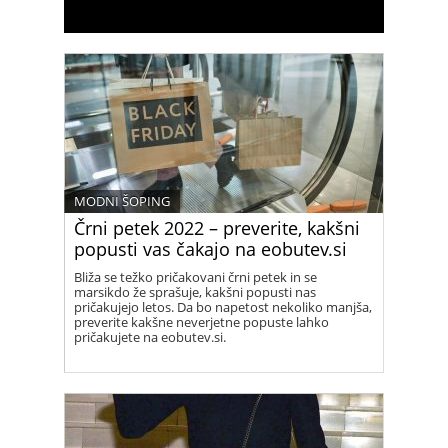
MODNI ŠOPING
Črni petek 2022 – preverite, kakšni
popusti vas čakajo na eobutev.si
Bliža se težko pričakovani črni petek in se
marsikdo že sprašuje, kakšni popusti nas
pričakujejo letos. Da bo napetost nekoliko manjša,
preverite kakšne neverjetne popuste lahko
pričakujete na eobutev.si.