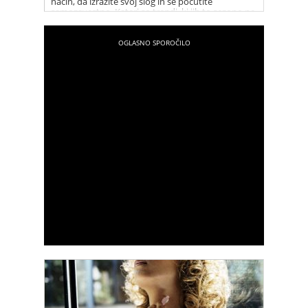
način, da izrazite svoj slog in se počutite
samozavestno. Kateri so trendi, ki jih to sezono ne
smete zamuditi? Kako jih kombinirati, da se boste
počutile odlično? Izkoristite poletno sezono, da
izrazite svojo individualnost in ustvarite modne
kombinacije, v katerih boste zagotovo blestele in
uživale.