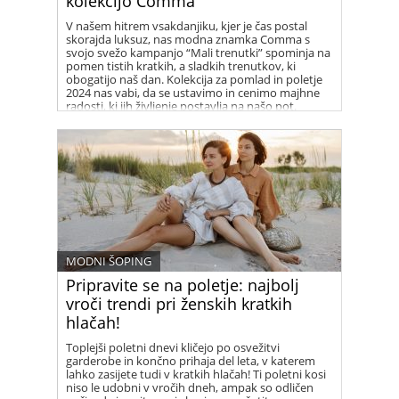
kolekcijo Comma
V našem hitrem vsakdanjiku, kjer je čas postal
skorajda luksuz, nas modna znamka Comma s
svojo svežo kampanjo “Mali trenutki” spominja na
pomen tistih kratkih, a sladkih trenutkov, ki
obogatijo naš dan. Kolekcija za pomlad in poletje
2024 nas vabi, da se ustavimo in cenimo majhne
radosti, ki jih življenje postavlja na našo pot.
MODNI ŠOPING
Pripravite se na poletje: najbolj
vroči trendi pri ženskih kratkih
hlačah!
Toplejši poletni dnevi kličejo po osvežitvi
garderobe in končno prihaja del leta, v katerem
lahko zasijete tudi v kratkih hlačah! Ti poletni kosi
niso le udobni v vročih dneh, ampak so odličen