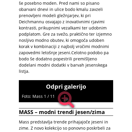
še posebno moden. Pred nami so pisano
obarvani dnevi in ulice bodo kmalu zavzeli
prenovljeni modeli gležnjarjev, ki pri
Deichmannu osvajajo z inovativnimi rjavimi
kontrasti, prikupnimi vezalkami ter udobnim
podplatom. Gre za svežo, praktično ter izjemno
nosljivo modno obutev, ki omogoča udoben
korak v kombinaciji z najbolj vročimi modnimi
zapovedmi letošnje jeseni.Celotno podobo pa
bodo še dodatno popestrili premišljeno
dodelani modni dodatki v barvah jesenskega
listja.
Odpri galerijo
Foto: Mass 1 / 11
MASS – modni trendi jesen/zima
Mass predstavlja trende prihajajoče jeseni in
zime. Z novo kolekcijo so ponovno poskrbeli za