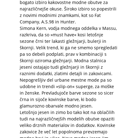
bogato izbiro kakovostne modne obutve za
najrazličnejše okuse. Široko izbiro so popestrili
z novimi modnimi znamkami, kot so Fat
Company, A.S.98 in Hunter.
Simona Kern, vodja modnega oddelka v Massu,
razkriva, da so »must have« kosi letošnje
sezone črni ter lakasti gležnjarji, bulerji in
škornji. Velik trend, ki ga ne smemo spregledati
pa so debeli podplati, prav v kombinaciji s
škornji oziroma gležnjarji. Modna stalnica
jeseni ostajajo tudi gležnjarji in škornji z
raznimi dodatki, zlatimi detajli in zakovicami.
Nepogrešljiv del urbane mestne mode pa so
udobne in trendi »slip-on« superge, za moške
in ženske. Prevladujoče barve sezone so sicer
črna in sijoče kovinske barve, ki bodo
glamurozno obarvale modno jesen.
Letošnjo jesen in zimo bo tako kot na oblačilih
tudi na najrazličnejših modelih obutve opaziti
veliko drznih materialov in dodatkov. Kovinske
zakovice že več let popolnoma prevzemajo