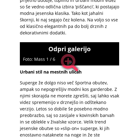
prijetno udobje, toplino in urbani modni videz
so še vedno odlična izbira ‘piščanci’, ki postajajo
modna jesenska klasika. Tako kot jahalni
škornji, ki naj segajo čez kolena. Na voljo so vse
od klasično elegantnih pa do bolj drznih z
dekorativnimi dodatki.
Odpri galerijo
Foto: Mass 1 / 6
Urbani stil na mestnih ulicah
Superge že dolgo niso več športna obutev,
ampak so nepogrešljiv modni kos garderobe. Z
njimi skorajda ne morete zgrešiti, saj lahko vsak
videz spremenijo v drznejšo in odštekano
verzijo. Letos so dobile še posebno modno
preobrazbo, saj so zasijale v kovinskih barvah
in se oblekle v živalske vzorce. Velik trend
jesenske obutve so »slip-on« superge, ki jih
enostavno nataknete na noge in že ste