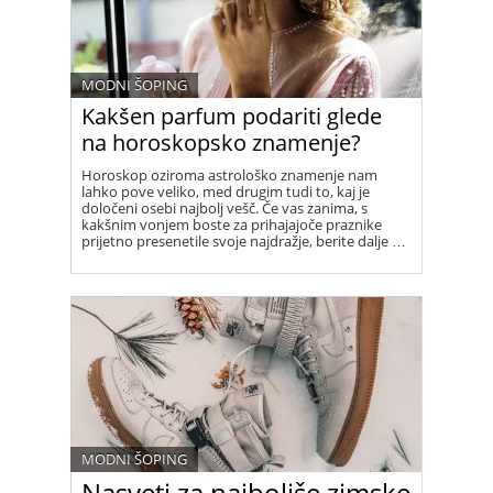
MODNI ŠOPING
Kakšen parfum podariti glede
na horoskopsko znamenje?
Horoskop oziroma astrološko znamenje nam
lahko pove veliko, med drugim tudi to, kaj je
določeni osebi najbolj vešč. Če vas zanima, s
kakšnim vonjem boste za prihajajoče praznike
prijetno presenetile svoje najdražje, berite dalje …
MODNI ŠOPING
Nasveti za najboljše zimske