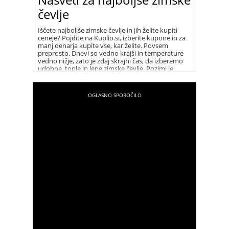
čevlje
Iščete najboljše zimske čevlje in jih želite kupiti
ceneje? Pojdite na Kuplio.si, izberite kupone in za
manj denarja kupite vse, kar želite. Povsem
preprosto. Dnevi so vedno krajši in temperature
vedno nižje, zato je zdaj skrajni čas, da izberemo
udobne, tople in lepe zimske čevlje. Pozimi je
najbolj pomembno, da imamo stopala na toplem,
zato morajo biti zimski čevlji odporni na
vremenske vplive in nas prijetno greti, hkrati pa
morajo biti tudi privlačni za oko in se prilagajati
našemu slogu oblačenja. Ker pa vemo, da ima
kakovost tudi svojo ceno, lahko na spletni strani
kupilo.si pobrskate za kuponi in zimske čevlje
kupite ceneje.