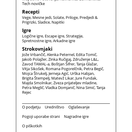
Tech novičke
Recepti
Vege
Mesne jedi
Solate
Priloge
Predjedi &
Prigrizki
Sladice
Napitki
Igre
Logične igre
Escape igre
Strategije
Spretnostne igre
Arkadne igre
Strokovnjaki
Jože Vrbančič
Alenka Peternel
Edita Tomič
Jakob Polajžer
Zinka Ručigaj
Združenje L&L
Zavod TAMAL-a
Boštjan Šifrer
Tanja Glažar
Vitja Sikošek
Romana Pogorelčnik
Petra Begič
Mojca Štrukelj
Jerneja Agić
Urška Habjan
Brigita Štempelj
Matevž Likar
Jure Fundak
Majda Smolnikar
Zveza prijateljev mladine
Petra Meglič
Vladka Domjanič
Nina Simić
Tanja
Rejec
O podjetju
Uredništvo
Oglaševanje
Pogoji uporabe strani
Nagradne igre
O piškotkih