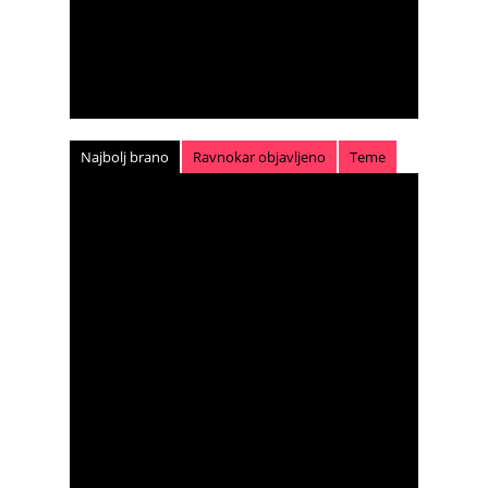
Najbolj brano
Ravnokar objavljeno
Teme