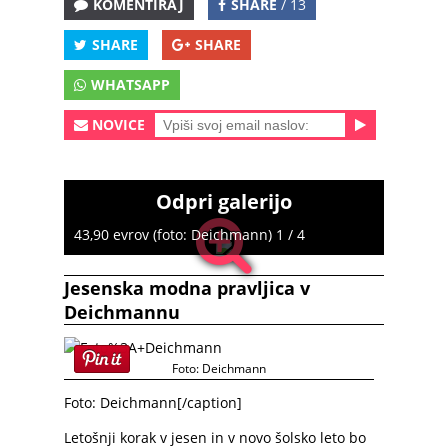
KOMENTIRAJ
SHARE
/ 13
SHARE
SHARE
WHATSAPP
NOVICE
Odpri galerijo
43,90 evrov (foto: Deichmann) 1 / 4
Jesenska modna pravljica v
Deichmannu
Foto: Deichmann
Foto: Deichmann[/caption]
Letošnji korak v jesen in v novo šolsko leto bo