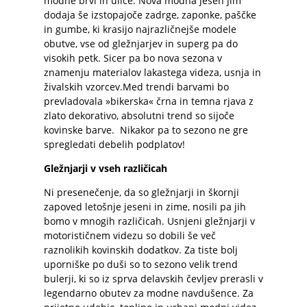
modne brvi in ulice. Nova modna jesen jim
dodaja še izstopajoče zadrge, zaponke, paščke
in gumbe, ki krasijo najrazličnejše modele
obutve, vse od gležnjarjev in superg pa do
visokih petk. Sicer pa bo nova sezona v
znamenju materialov lakastega videza, usnja in
živalskih vzorcev.Med trendi barvami bo
prevladovala »bikerska« črna in temna rjava z
zlato dekorativo, absolutni trend so sijoče
kovinske barve. Nikakor pa to sezono ne gre
spregledati debelih podplatov!
Gležnjarji v vseh različicah
Ni presenečenje, da so gležnjarji in škornji
zapoved letošnje jeseni in zime, nosili pa jih
bomo v mnogih različicah. Usnjeni gležnjarji v
motorističnem videzu so dobili še več
raznolikih kovinskih dodatkov. Za tiste bolj
uporniške po duši so to sezono velik trend
bulerji, ki so iz sprva delavskih čevljev prerasli v
legendarno obutev za modne navdušence. Za