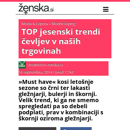
Moda & Lepota
»
Modni šoping
TOP jesenski trendi
čevljev v naših
trgovinah
Uredništvo zenska.si
16 septembra, 2014
/
pred 12 let
»Must have« kosi letošnje
sezone so črni ter lakasti
gležnjarji, bulerji in škornji.
Velik trend, ki ga ne smemo
spregledati pa so debeli
podplati, prav v kombinaciji s
škornji oziroma gležnjarji.