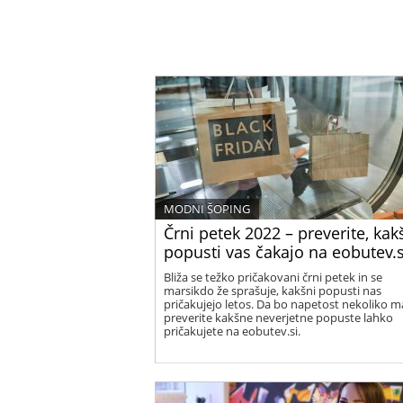
MODNI ŠOPING
Črni petek 2022 – preverite, kak
popusti vas čakajo na eobutev.s
Bliža se težko pričakovani črni petek in se
marsikdo že sprašuje, kakšni popusti nas
pričakujejo letos. Da bo napetost nekoliko m
preverite kakšne neverjetne popuste lahko
pričakujete na eobutev.si.