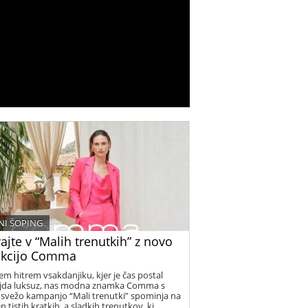
I ŠOPING
ajte v “Malih trenutkih” z novo
ekcijo Comma
em hitrem vsakdanjiku, kjer je čas postal
jda luksuz, nas modna znamka Comma s
 svežo kampanjo “Mali trenutki” spominja na
 tistih kratkih, a sladkih trenutkov, ki