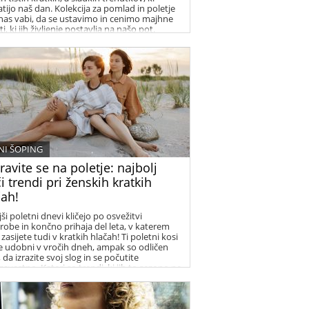
tijo naš dan. Kolekcija za pomlad in poletje
nas vabi, da se ustavimo in cenimo majhne
i, ki jih življenje postavlja na našo pot.
I ŠOPING
ravite se na poletje: najbolj
i trendi pri ženskih kratkih
čah!
ši poletni dnevi kličejo po osvežitvi
robe in končno prihaja del leta, v katerem
zasijete tudi v kratkih hlačah! Ti poletni kosi
le udobni v vročih dneh, ampak so odličen
 da izrazite svoj slog in se počutite
avestno. Kateri so trendi, ki jih to sezono ne
 zamuditi? Kako jih kombinirati, da se boste
ile odlično? Izkoristite poletno sezono, da
ite svojo individualnost in ustvarite modne