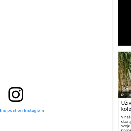
MODN
Uživ
kol
this post on Instagram
V naš
skora
svojo
pomen