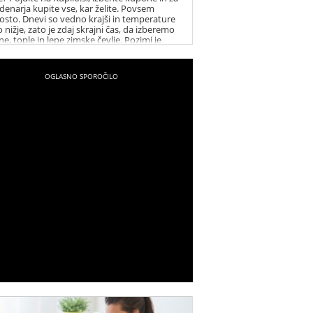
denarja kupite vse, kar želite. Povsem
osto. Dnevi so vedno krajši in temperature
 nižje, zato je zdaj skrajni čas, da izberemo
e, tople in lepe zimske čevlje. Pozimi je
lj pomembno, da imamo stopala na toplem,
morajo biti zimski čevlji odporni na
nske vplive in nas prijetno greti, hkrati pa
 biti tudi privlačni za oko in se prilagajati
u slogu oblačenja. Ker pa vemo, da ima
ost tudi svojo ceno, lahko na spletni strani
o.si pobrskate za kuponi in zimske čevlje
e ceneje.