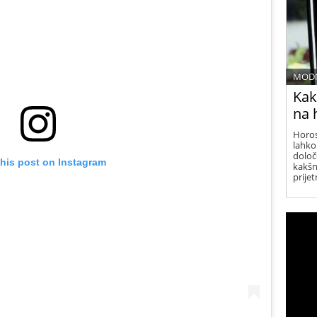
kombi
užival
MODN
Kak
na 
Horos
lahko
določ
this post on Instagram
kakšn
prije