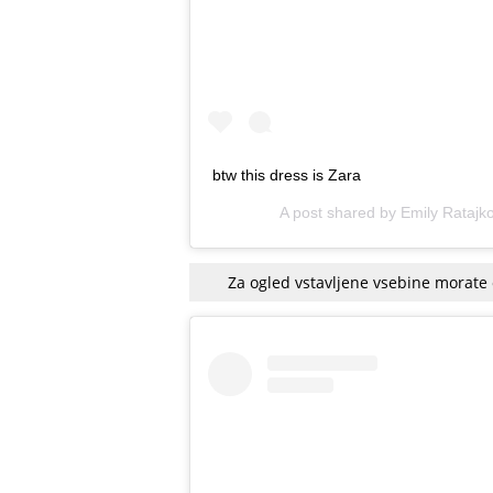
btw this dress is Zara
A post shared by
Emily Ratajk
Za ogled vstavljene vsebine morate