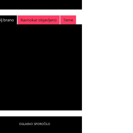
lj brano
Ravnokar objavljeno
Teme