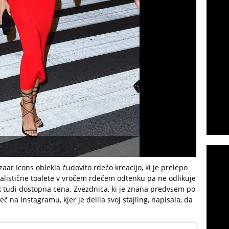
aar Icons oblekla čudovito rdečo kreacijo, ki je prelepo
alistične toalete v vročem rdečem odtenku pa ne odlikuje
k tudi dostopna cena. Zvezdnica, ki je znana predvsem po
č na Instagramu, kjer je delila svoj stajling, napisala, da