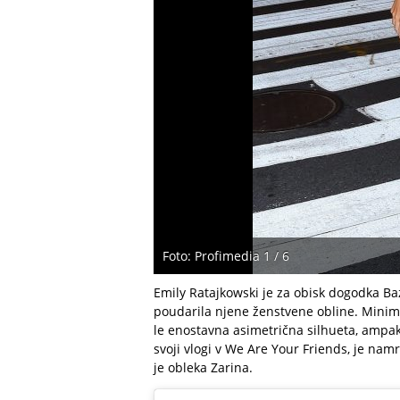
Foto: Profimedia 1 / 6
Emily Ratajkowski je za obisk dogodka Baz
poudarila njene ženstvene obline. Minim
le enostavna asimetrična silhueta, ampa
svoji vlogi v We Are Your Friends, je namre
je obleka Zarina.