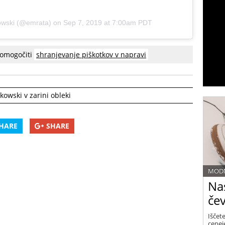
owski
(@emrata) on
Sep 7, 2019 at 7:00am PDT
 omogočiti
shranjevanje piškotkov v napravi
kowski v zarini obleki
HARE
SHARE
MODN
Nas
čev
Iščete
ceneje