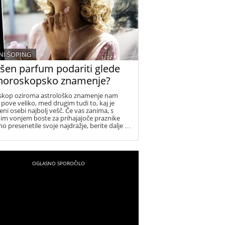
nacije, v katerih boste zagotovo blestele in
e.
I ŠOPING
šen parfum podariti glede
horoskopsko znamenje?
kop oziroma astrološko znamenje nam
 pove veliko, med drugim tudi to, kaj je
eni osebi najbolj vešč. Če vas zanima, s
im vonjem boste za prihajajoče praznike
tno presenetile svoje najdražje, berite dalje …