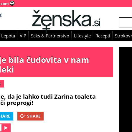
.com
!
 Lepota
VIP
Seks & Partnerstvo
Lifestyle
Recepti
Strokovn
je bila čudovita v nam
leki
t
e, da je lahko tudi Zarina toaleta
či preprogi!
HARE
SHARE