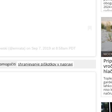
oboga
2024 
radost
owski
(@emrata) on
Sep 7, 2019 at 8:58am PDT
MODN
Prip
 omogočiti
shranjevanje piškotkov v napravi
vroč
hla
Toplej
garde
lahko 
niso 
način,
samoz
smete
počut
izraz