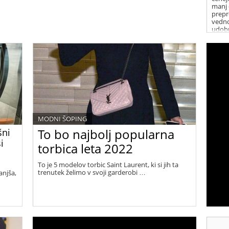
manj 
prepr
vedno
udobn
najbo
zato 
vreme
morajo
našem
kakov
kupil
kupit
MODNI ŠOPING
To bo najbolj popularna
šni
i
torbica leta 2022
To je 5 modelov torbic Saint Laurent, ki si jih ta
trenutek želimo v svoji garderobi …
anjša,