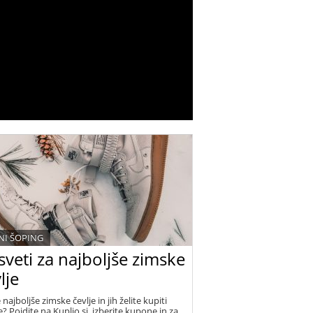
I ŠOPING
veti za najboljše zimske
lje
 najboljše zimske čevlje in jih želite kupiti
? Pojdite na Kuplio.si, izberite kupone in za