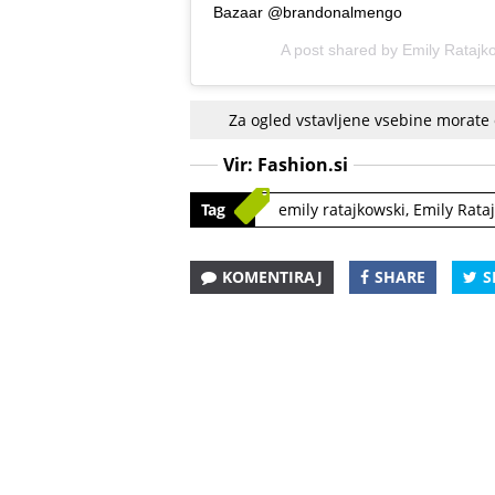
Bazaar @brandonalmengo
A post shared by
Emily Ratajk
Za ogled vstavljene vsebine morate
Vir:
Fashion.si
Tag
emily ratajkowski
,
Emily Rataj
KOMENTIRAJ
SHARE
S