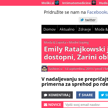
Moški.si
Intimatemedicine
Hudo
Pridružite se nam na
Facebooku
twitter
Domov
Aktualno
Zdravje
Moda &
Moda & Lepota
»
Modni šoping
Emily Ratajkowski 
dostopni, Zarini ob
fashion.si
14 septembra, 2019
/
pred 7 le
V nadaljevanju se prepričajt
primerna za sprehod po rde
KOMENTIRAJ
SHARE
S
NOVICE