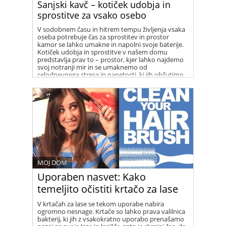
Sanjski kavč – kotiček udobja in
sprostitve za vsako osebo
V sodobnem času in hitrem tempu življenja vsaka
oseba potrebuje čas za sprostitev in prostor
kamor se lahko umakne in napolni svoje baterije.
Kotiček udobja in sprostitve v našem domu
predstavlja prav to – prostor, kjer lahko najdemo
svoj notranji mir in se umaknemo od
celodnevnega stresa in napetosti, ki jih občutimo.
MOJ DOM
Uporaben nasvet: Kako
temeljito očistiti krtačo za lase
V krtačah za lase se tekom uporabe nabira
ogromno nesnage. Krtače so lahko prava valilnica
bakterij, ki jih z vsakokratno uporabo prenašamo