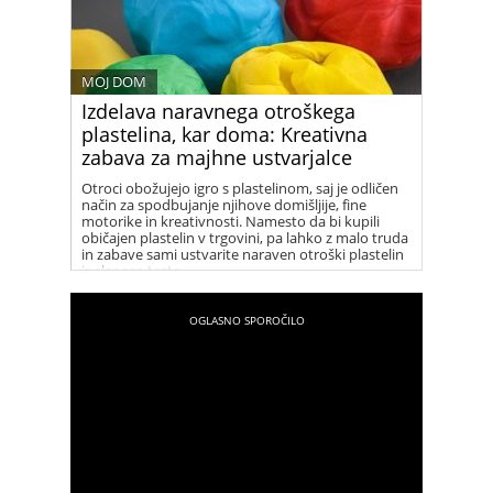
MOJ DOM
Izdelava naravnega otroškega
plastelina, kar doma: Kreativna
zabava za majhne ustvarjalce
Otroci obožujejo igro s plastelinom, saj je odličen
način za spodbujanje njihove domišljije, fine
motorike in kreativnosti. Namesto da bi kupili
običajen plastelin v trgovini, pa lahko z malo truda
in zabave sami ustvarite naraven otroški plastelin
iz slanega testa.