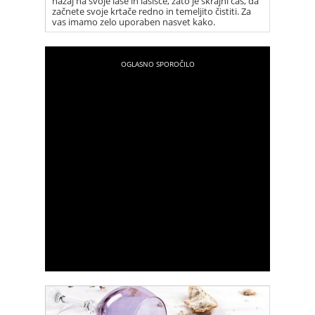
nazaj na svoje lase in lasišče, zato je skrajni čas, da
začnete svoje krtače redno in temeljito čistiti. Za
vas imamo zelo uporaben nasvet kako.