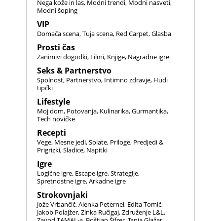
Nega kože in las
Modni trendi
Modni nasveti
Modni šoping
VIP
Domača scena
Tuja scena
Red Carpet
Glasba
Prosti čas
Zanimivi dogodki
Filmi
Knjige
Nagradne igre
Seks & Partnerstvo
Spolnost
Partnerstvo
Intimno zdravje
Hudi
tipčki
Lifestyle
Moj dom
Potovanja
Kulinarika
Gurmantika
Tech novičke
Recepti
Vege
Mesne jedi
Solate
Priloge
Predjedi &
Prigrizki
Sladice
Napitki
Igre
Logične igre
Escape igre
Strategije
Spretnostne igre
Arkadne igre
Strokovnjaki
Jože Vrbančič
Alenka Peternel
Edita Tomič
Jakob Polajžer
Zinka Ručigaj
Združenje L&L
Zavod TAMAL-a
Boštjan Šifrer
Tanja Glažar