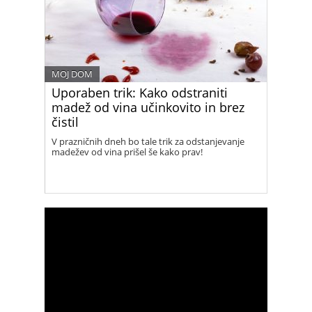
MOJ DOM
Uporaben trik: Kako odstraniti
madež od vina učinkovito in brez
čistil
V prazničnih dneh bo tale trik za odstanjevanje
madežev od vina prišel še kako prav!