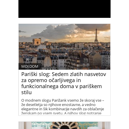
MOJ DOM
Pariški slog: Sedem zlatih nasvetov
za opremo očarljivega in
funkcionalnega doma v pariškem
stilu
O modnem slogu Parižank vsemo že skoraj vse –
že desetletja so njihove enostavne, a vedno
elegantne in šik kombinacije navdih za oblačenje
ženskam po vsem svetu. A njihov slog notranje
opreme in opremljanja je enako zanimiv!