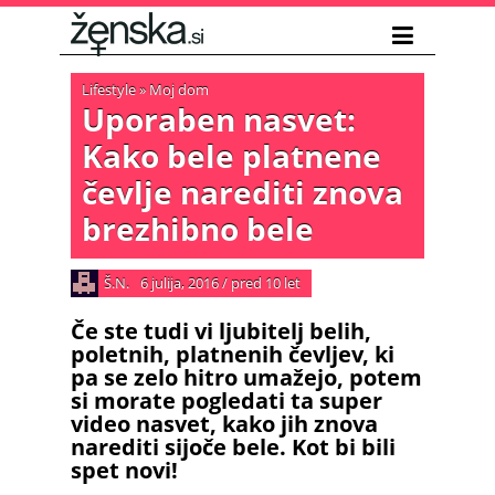
Lifestyle
»
Moj dom
Uporaben nasvet:
Kako bele platnene
čevlje narediti znova
brezhibno bele
Š.N.
6 julija, 2016
/
pred 10 let
Če ste tudi vi ljubitelj belih,
poletnih, platnenih čevljev, ki
pa se zelo hitro umažejo, potem
si morate pogledati ta super
video nasvet, kako jih znova
narediti sijoče bele. Kot bi bili
spet novi!