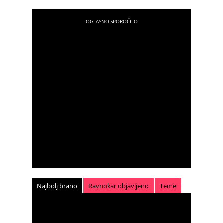
Najbolj brano
Ravnokar objavljeno
Teme