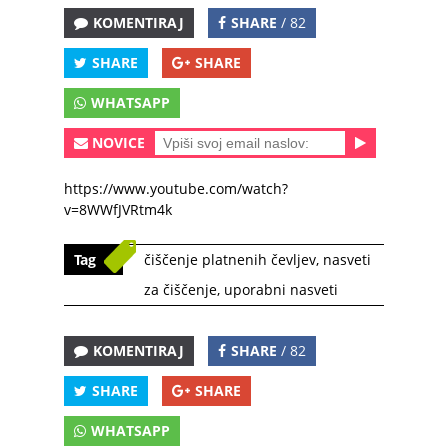
KOMENTIRAJ
SHARE
/ 82
SHARE
SHARE
WHATSAPP
NOVICE
https://www.youtube.com/watch?
v=8WWfJVRtm4k
Tag
čiščenje platnenih čevljev
,
nasveti
za čiščenje
,
uporabni nasveti
KOMENTIRAJ
SHARE
/ 82
SHARE
SHARE
WHATSAPP