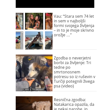
Vau: “Stara sem 74 let
in sem v najboljši
formi svojega življenja
– in to je moje skrivno
orožje …”
Zgodba o neverjetni
borbi za življenje: Tri
tedne po
smrtonosnem
potresu so iz ruševin v
Turčiji potegnili živega
psa (video)
Resnična zgodba:
Natakarica opazila, da
je nekaj narobe, in