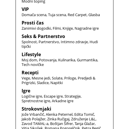
Modni šoping
VIP
Domača scena
Tuja scena
Red Carpet
Glasba
Prosti čas
Zanimivi dogodki
Filmi
Knjige
Nagradne igre
Seks & Partnerstvo
Spolnost
Partnerstvo
Intimno zdravje
Hudi
tipčki
Lifestyle
Moj dom
Potovanja
Kulinarika
Gurmantika
Tech novičke
Recepti
Vege
Mesne jedi
Solate
Priloge
Predjedi &
Prigrizki
Sladice
Napitki
Igre
Logične igre
Escape igre
Strategije
Spretnostne igre
Arkadne igre
Strokovnjaki
Jože Vrbančič
Alenka Peternel
Edita Tomič
Jakob Polajžer
Zinka Ručigaj
Združenje L&L
Zavod TAMAL-a
Boštjan Šifrer
Tanja Glažar
Vitja Sikošek
Romana Pogorelčnik
Petra Begič