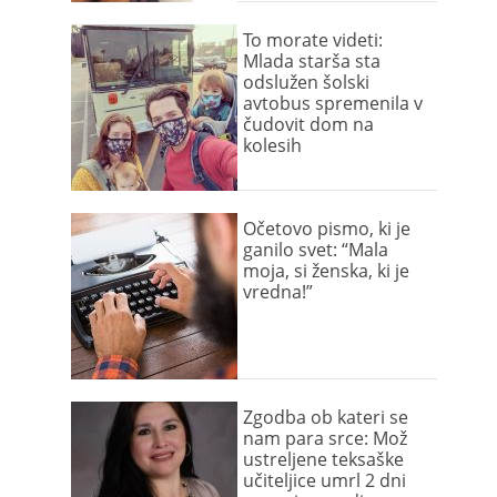
To morate videti:
Mlada starša sta
odslužen šolski
avtobus spremenila v
čudovit dom na
kolesih
Očetovo pismo, ki je
ganilo svet: “Mala
moja, si ženska, ki je
vredna!”
Zgodba ob kateri se
nam para srce: Mož
ustreljene teksaške
učiteljice umrl 2 dni