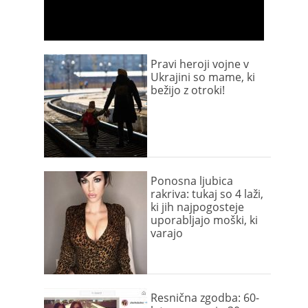
Pravi heroji vojne v
Ukrajini so mame, ki
bežijo z otroki!
Ponosna ljubica
rakriva: tukaj so 4 laži,
ki jih najpogosteje
uporabljajo moški, ki
varajo
Resnična zgodba: 60-