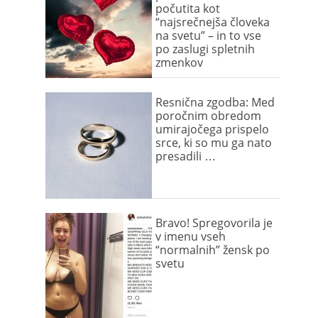
počutita kot
“najsrečnejša človeka
na svetu” – in to vse
po zaslugi spletnih
zmenkov
Resnična zgodba: Med
poročnim obredom
umirajočega prispelo
srce, ki so mu ga nato
presadili …
Bravo! Spregovorila je
v imenu vseh
“normalnih” žensk po
svetu