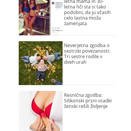
letna mama in 30-
letna hči sta si tako
podobni, da ju včasih
celo lastna moža
zamenjata
Neverjetna zgodba o
sestrski povezanosti:
Tri sestre rodile v
dveh urah
Resnična zgodba:
Silikonski prsni vsadki
ženski rešili življenje