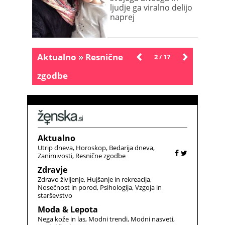
ljudje ga viralno delijo
naprej
Aktualno
»
Resnične
Novejše
2 / 17
Starejše
zgodbe
Aktualno
Utrip dneva
Horoskop
Bedarija dneva
Zanimivosti
Resnične zgodbe
Zdravje
Zdravo življenje
Hujšanje in rekreacija
Nosečnost in porod
Psihologija
Vzgoja in
starševstvo
Moda & Lepota
Nega kože in las
Modni trendi
Modni nasveti