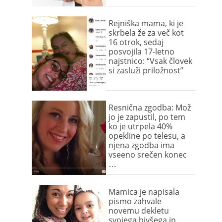
Rejniška mama, ki je
skrbela že za več kot
16 otrok, sedaj
posvojila 17-letno
najstnico: “Vsak človek
si zasluži priložnost”
Resnična zgodba: Mož
jo je zapustil, po tem
ko je utrpela 40%
opekline po telesu, a
njena zgodba ima
vseeno srečen konec
…
Mamica je napisala
pismo zahvale
novemu dekletu
svojega bivšega in