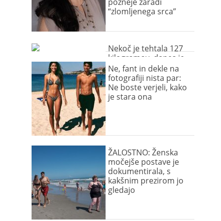
pozneje zaradi
“zlomljenega srca”
Nekoč je tehtala 127
kilogramov, danes je
navdih ženskam po
Ne, fant in dekle na
vsem svetu!
fotografiji nista par:
Ne boste verjeli, kako
je stara ona
ŽALOSTNO: Ženska
močejše postave je
dokumentirala, s
kakšnim prezirom jo
gledajo