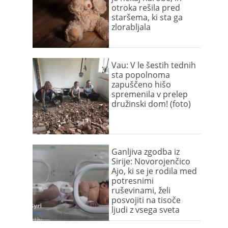
otroka rešila pred
staršema, ki sta ga
zlorabljala
Vau: V le šestih tednih
sta popolnoma
zapuščeno hišo
spremenila v prelep
družinski dom! (foto)
Ganljiva zgodba iz
Sirije: Novorojenčico
Ajo, ki se je rodila med
potresnimi
ruševinami, želi
posvojiti na tisoče
ljudi z vsega sveta