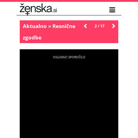
Aktualno
»
Resnične
Novejše
2 / 17
Starejše
zgodbe