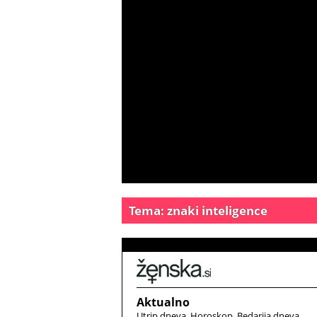
Tema: znaki inteligence
Aktualno
Utrip dneva
Horoskop
Bedarija dneva