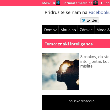
Moški.si
Intimatemedicine
Hudo
Pridružite se nam na
Facebooku
twitter
Domov
Aktualno
Zdravje
Moda &
Tema: znaki inteligence
8 znakov, da ste
inteligentni, kot 
mislite