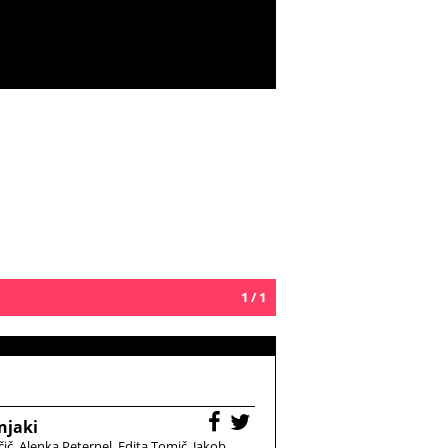
1 / 1
njaki
čič
Alenka Peternel
Edita Tomič
Jakob