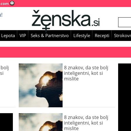
.com
!
 Lepota
VIP
Seks & Partnerstvo
Lifestyle
Recepti
Strokovn
 bolj
8 znakov, da ste bolj
si
inteligentni, kot si
mislite
8 znakov, da ste bolj
inteligentni, kot si
mislite