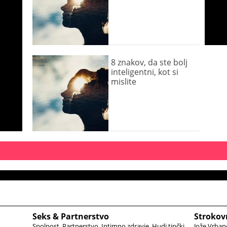
8 znakov, da ste bolj
inteligentni, kot si
mislite
Seks & Partnerstvo
Strokov
Spolnost
Partnerstvo
Intimno zdravje
Hudi tipčki
Jože Vrban