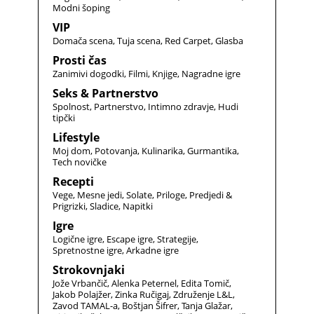
Modni šoping
VIP
Domača scena
Tuja scena
Red Carpet
Glasba
Prosti čas
Zanimivi dogodki
Filmi
Knjige
Nagradne igre
Seks & Partnerstvo
Spolnost
Partnerstvo
Intimno zdravje
Hudi
tipčki
Lifestyle
Moj dom
Potovanja
Kulinarika
Gurmantika
Tech novičke
Recepti
Vege
Mesne jedi
Solate
Priloge
Predjedi &
Prigrizki
Sladice
Napitki
Igre
Logične igre
Escape igre
Strategije
Spretnostne igre
Arkadne igre
Strokovnjaki
Jože Vrbančič
Alenka Peternel
Edita Tomič
Jakob Polajžer
Zinka Ručigaj
Združenje L&L
Zavod TAMAL-a
Boštjan Šifrer
Tanja Glažar