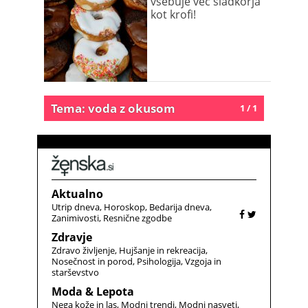
vsebuje več sladkorja
kot krofi!
Tema: voda z okusom
1 / 1
Aktualno
Utrip dneva
Horoskop
Bedarija dneva
Zanimivosti
Resnične zgodbe
Zdravje
Zdravo življenje
Hujšanje in rekreacija
Nosečnost in porod
Psihologija
Vzgoja in
starševstvo
Moda & Lepota
Nega kože in las
Modni trendi
Modni nasveti