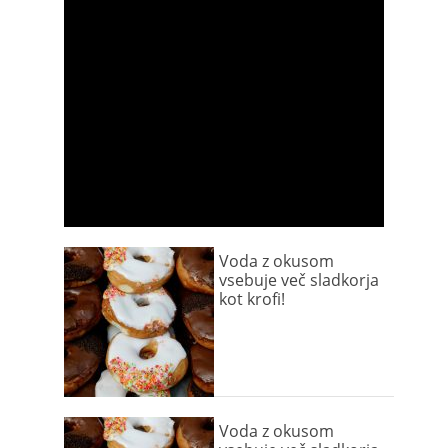
Voda z okusom
vsebuje več sladkorja
kot krofi!
Voda z okusom