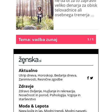
ne da bi za to zapravili
veliko denarja za obisk
telovadnice ali
osebnega trenerja …
Tema: vadba zunaj
1 / 1
Aktualno
Utrip dneva
Horoskop
Bedarija dneva
Zanimivosti
Resnične zgodbe
Zdravje
Zdravo življenje
Hujšanje in rekreacija
Nosečnost in porod
Psihologija
Vzgoja in
starševstvo
Moda & Lepota
Nega kože in las
Modni trendi
Modni nasveti