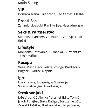
Modni šoping
VIP
Domača scena
Tuja scena
Red Carpet
Glasba
Prosti čas
Zanimivi dogodki
Filmi
Knjige
Nagradne igre
Seks & Partnerstvo
Spolnost
Partnerstvo
Intimno zdravje
Hudi
tipčki
Lifestyle
Moj dom
Potovanja
Kulinarika
Gurmantika
Tech novičke
Recepti
Vege
Mesne jedi
Solate
Priloge
Predjedi &
Prigrizki
Sladice
Napitki
Igre
Logične igre
Escape igre
Strategije
Spretnostne igre
Arkadne igre
Strokovnjaki
Jože Vrbančič
Alenka Peternel
Edita Tomič
Jakob Polajžer
Zinka Ručigaj
Združenje L&L
Zavod TAMAL-a
Boštjan Šifrer
Tanja Glažar