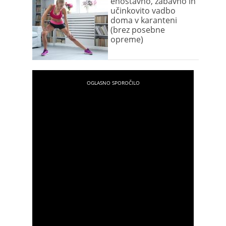
enostavno, zabavno in
učinkovito vadbo
doma v karanteni
(brez posebne
opreme)