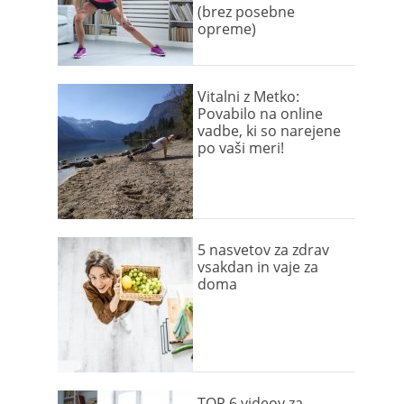
(brez posebne
opreme)
Vitalni z Metko:
Povabilo na online
vadbe, ki so narejene
po vaši meri!
5 nasvetov za zdrav
vsakdan in vaje za
doma
TOP 6 videov za