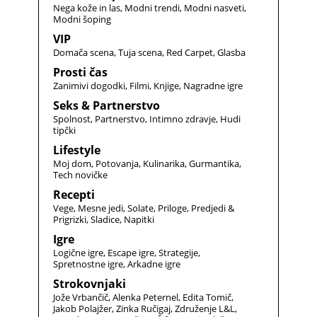
Nega kože in las
Modni trendi
Modni nasveti
Modni šoping
VIP
Domača scena
Tuja scena
Red Carpet
Glasba
Prosti čas
Zanimivi dogodki
Filmi
Knjige
Nagradne igre
Seks & Partnerstvo
Spolnost
Partnerstvo
Intimno zdravje
Hudi
tipčki
Lifestyle
Moj dom
Potovanja
Kulinarika
Gurmantika
Tech novičke
Recepti
Vege
Mesne jedi
Solate
Priloge
Predjedi &
Prigrizki
Sladice
Napitki
Igre
Logične igre
Escape igre
Strategije
Spretnostne igre
Arkadne igre
Strokovnjaki
Jože Vrbančič
Alenka Peternel
Edita Tomič
Jakob Polajžer
Zinka Ručigaj
Združenje L&L