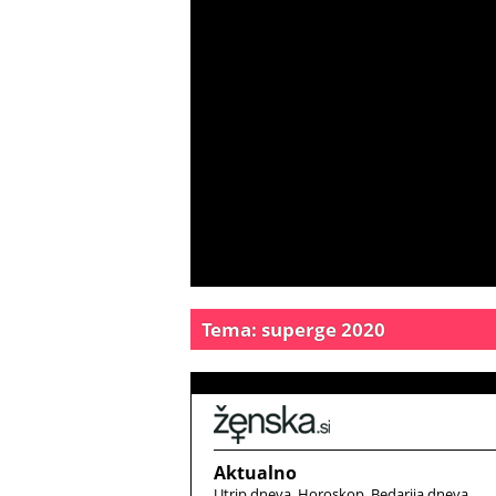
Tema: superge 2020
Aktualno
Utrip dneva
Horoskop
Bedarija dneva