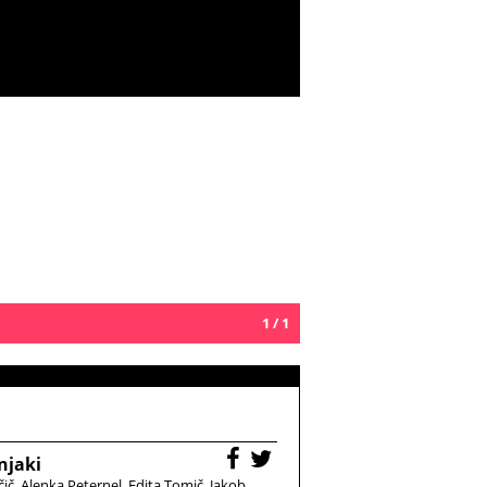
1 / 1
njaki
čič
Alenka Peternel
Edita Tomič
Jakob