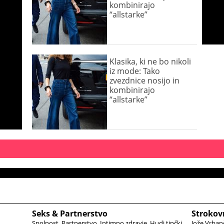
kombinirajo
“allstarke”
Klasika, ki ne bo nikoli
iz mode: Tako
zvezdnice nosijo in
kombinirajo
“allstarke”
Seks & Partnerstvo
Strokov
Spolnost
Partnerstvo
Intimno zdravje
Hudi tipčki
Jože Vrban