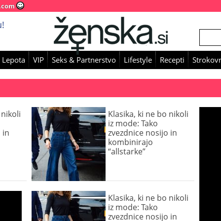
.com
!
 Lepota
VIP
Seks & Partnerstvo
Lifestyle
Recepti
Strokovn
 nikoli
Klasika, ki ne bo nikoli
iz mode: Tako
 in
zvezdnice nosijo in
kombinirajo
“allstarke”
Klasika, ki ne bo nikoli
iz mode: Tako
zvezdnice nosijo in