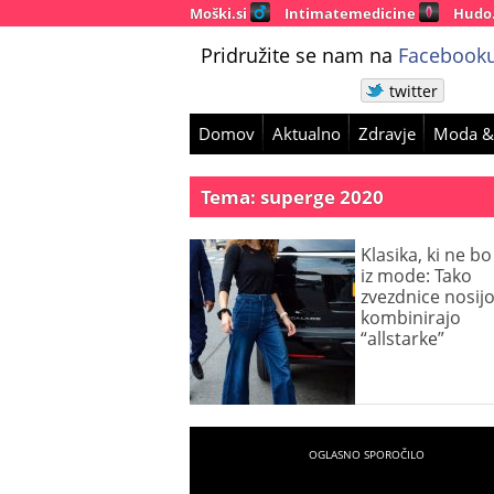
Moški.si
Intimatemedicine
Hudo
Pridružite se nam na
Facebooku
twitter
Domov
Aktualno
Zdravje
Moda &
Tema: superge 2020
Klasika, ki ne bo
iz mode: Tako
zvezdnice nosijo
kombinirajo
“allstarke”