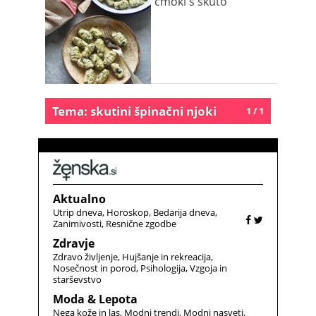
cmoki s skuto
Tema: skutini špinačni njoki
1 / 1
Aktualno
Utrip dneva
Horoskop
Bedarija dneva
Zanimivosti
Resnične zgodbe
Zdravje
Zdravo življenje
Hujšanje in rekreacija
Nosečnost in porod
Psihologija
Vzgoja in
starševstvo
Moda & Lepota
Nega kože in las
Modni trendi
Modni nasveti