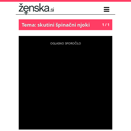
Tema: skutini špinačni njoki
1 / 1