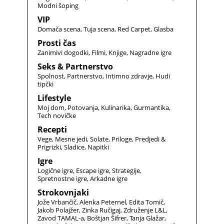
Modni šoping
VIP
Domača scena
Tuja scena
Red Carpet
Glasba
Prosti čas
Zanimivi dogodki
Filmi
Knjige
Nagradne igre
Seks & Partnerstvo
Spolnost
Partnerstvo
Intimno zdravje
Hudi
tipčki
Lifestyle
Moj dom
Potovanja
Kulinarika
Gurmantika
Tech novičke
Recepti
Vege
Mesne jedi
Solate
Priloge
Predjedi &
Prigrizki
Sladice
Napitki
Igre
Logične igre
Escape igre
Strategije
Spretnostne igre
Arkadne igre
Strokovnjaki
Jože Vrbančič
Alenka Peternel
Edita Tomič
Jakob Polajžer
Zinka Ručigaj
Združenje L&L
Zavod TAMAL-a
Boštjan Šifrer
Tanja Glažar