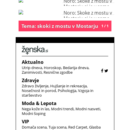
Noro: Skoke z mostu v
Mostarju si je v samo
24 urah ogledalo več
Noro: Skoke z mostu v
kot milijon ljudi (video)
Mostarju si je v samo
24 urah ogledalo več
Tema: skoki z mostu v Mostarju
1 / 1
kot milijon ljudi (video)
Aktualno
Utrip dneva
Horoskop
Bedarija dneva
Zanimivosti
Resnične zgodbe
Zdravje
Zdravo življenje
Hujšanje in rekreacija
Nosečnost in porod
Psihologija
Vzgoja in
starševstvo
Moda & Lepota
Nega kože in las
Modni trendi
Modni nasveti
Modni šoping
VIP
Domača scena
Tuja scena
Red Carpet
Glasba