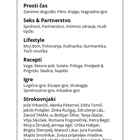
Prosti čas
Zanimivi dogodki
Filmi
Knjige
Nagradne igre
Seks & Partnerstvo
Spolnost
Partnerstvo
Intimno zdravje
Hudi
tipčki
Lifestyle
Moj dom
Potovanja
Kulinarika
Gurmantika
Tech novičke
Recepti
Vege
Mesne jedi
Solate
Priloge
Predjedi &
Prigrizki
Sladice
Napitki
Igre
Logične igre
Escape igre
Strategije
Spretnostne igre
Arkadne igre
Strokovnjaki
Jože Vrbančič
Alenka Peternel
Edita Tomič
Jakob Polajžer
Zinka Ručigaj
Združenje L&L
Zavod TAMAL-a
Boštjan Šifrer
Tanja Glažar
Vitja Sikošek
Romana Pogorelčnik
Petra Begič
Mojca Štrukelj
Jerneja Agić
Urška Habjan
Brigita Štempelj
Matevž Likar
Jure Fundak
Majda Smolnikar
Zveza prijateljev mladine