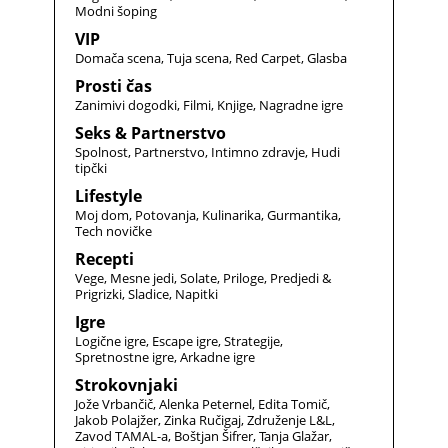
Modni šoping
VIP
Domača scena
Tuja scena
Red Carpet
Glasba
Prosti čas
Zanimivi dogodki
Filmi
Knjige
Nagradne igre
Seks & Partnerstvo
Spolnost
Partnerstvo
Intimno zdravje
Hudi
tipčki
Lifestyle
Moj dom
Potovanja
Kulinarika
Gurmantika
Tech novičke
Recepti
Vege
Mesne jedi
Solate
Priloge
Predjedi &
Prigrizki
Sladice
Napitki
Igre
Logične igre
Escape igre
Strategije
Spretnostne igre
Arkadne igre
Strokovnjaki
Jože Vrbančič
Alenka Peternel
Edita Tomič
Jakob Polajžer
Zinka Ručigaj
Združenje L&L
Zavod TAMAL-a
Boštjan Šifrer
Tanja Glažar