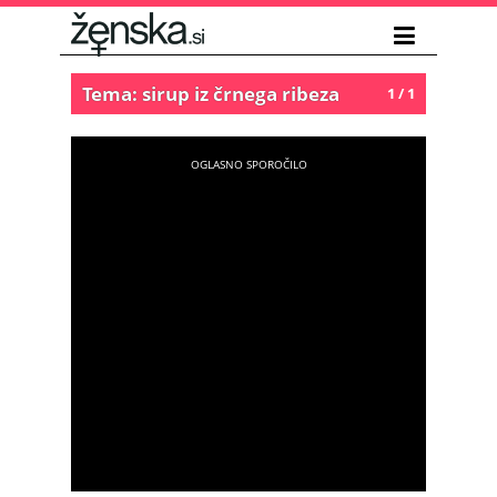
Tema: sirup iz črnega ribeza
1 / 1