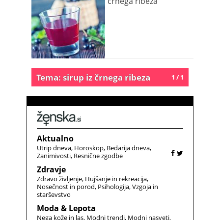
črnega ribeza
Tema: sirup iz črnega ribeza
1 / 1
Aktualno
Utrip dneva
Horoskop
Bedarija dneva
Zanimivosti
Resnične zgodbe
Zdravje
Zdravo življenje
Hujšanje in rekreacija
Nosečnost in porod
Psihologija
Vzgoja in
starševstvo
Moda & Lepota
Nega kože in las
Modni trendi
Modni nasveti