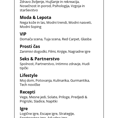
Zdravo življenje
Hujšanje in rekreacija
Nosečnost in porod
Psihologija
Vzgoja in
starševstvo
Moda & Lepota
Nega kože in las
Modni trendi
Modni nasveti
Modni šoping
VIP
Domača scena
Tuja scena
Red Carpet
Glasba
Prosti čas
Zanimivi dogodki
Filmi
Knjige
Nagradne igre
Seks & Partnerstvo
Spolnost
Partnerstvo
Intimno zdravje
Hudi
tipčki
Lifestyle
Moj dom
Potovanja
Kulinarika
Gurmantika
Tech novičke
Recepti
Vege
Mesne jedi
Solate
Priloge
Predjedi &
Prigrizki
Sladice
Napitki
Igre
Logične igre
Escape igre
Strategije
Spretnostne igre
Arkadne igre