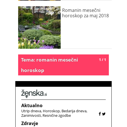
Romanin mesečni
horoskop za maj 2018
Tema: romanin mesečni
1 / 1
horoskop
Aktualno
Utrip dneva
Horoskop
Bedarija dneva
Zanimivosti
Resnične zgodbe
Zdravje