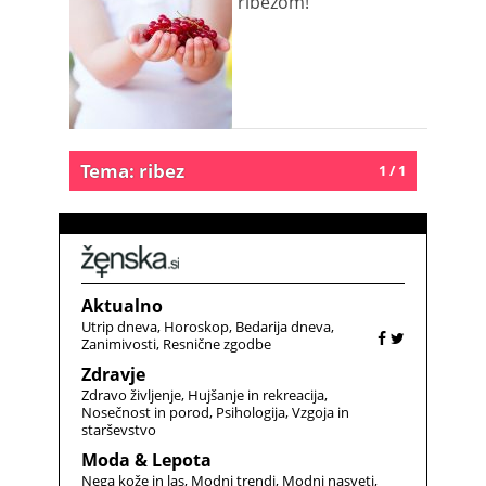
ribezom!
Tema: ribez
1 / 1
Aktualno
Utrip dneva
Horoskop
Bedarija dneva
Zanimivosti
Resnične zgodbe
Zdravje
Zdravo življenje
Hujšanje in rekreacija
Nosečnost in porod
Psihologija
Vzgoja in
starševstvo
Moda & Lepota
Nega kože in las
Modni trendi
Modni nasveti