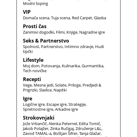
Modni šoping
VIP
Domača scena
Tuja scena
Red Carpet
Glasba
Prosti čas
Zanimivi dogodki
Filmi
Knjige
Nagradne igre
Seks & Partnerstvo
Spolnost
Partnerstvo
Intimno zdravje
Hudi
tipčki
Lifestyle
Moj dom
Potovanja
Kulinarika
Gurmantika
Tech novičke
Recepti
Vege
Mesne jedi
Solate
Priloge
Predjedi &
Prigrizki
Sladice
Napitki
Igre
Logične igre
Escape igre
Strategije
Spretnostne igre
Arkadne igre
Strokovnjaki
Jože Vrbančič
Alenka Peternel
Edita Tomič
Jakob Polajžer
Zinka Ručigaj
Združenje L&L
Zavod TAMAL-a
Boštjan Šifrer
Tanja Glažar