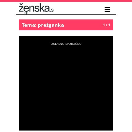
Tema: prežganka
1 / 1