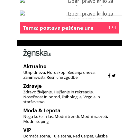
Izberi pravo krilo za
svojo postavo!
Izberi pravo krilo za
svojo postavo!
Tema: postava peščene ure
1 / 1
Aktualno
Utrip dneva
Horoskop
Bedarija dneva
Zanimivosti
Resnične zgodbe
Zdravje
Zdravo življenje
Hujšanje in rekreacija
Nosečnost in porod
Psihologija
Vzgoja in
starševstvo
Moda & Lepota
Nega kože in las
Modni trendi
Modni nasveti
Modni šoping
VIP
Domača scena
Tuja scena
Red Carpet
Glasba