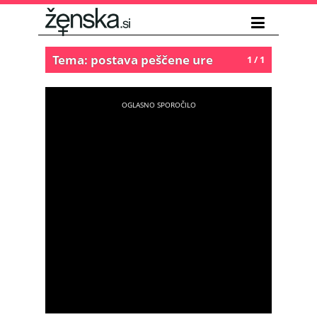
Tema: postava peščene ure
1 / 1