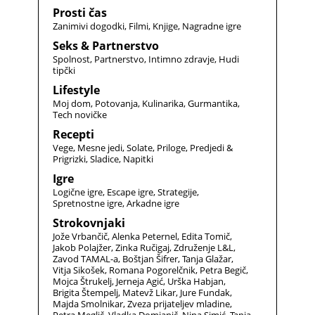
Prosti čas
Zanimivi dogodki
Filmi
Knjige
Nagradne igre
Seks & Partnerstvo
Spolnost
Partnerstvo
Intimno zdravje
Hudi
tipčki
Lifestyle
Moj dom
Potovanja
Kulinarika
Gurmantika
Tech novičke
Recepti
Vege
Mesne jedi
Solate
Priloge
Predjedi &
Prigrizki
Sladice
Napitki
Igre
Logične igre
Escape igre
Strategije
Spretnostne igre
Arkadne igre
Strokovnjaki
Jože Vrbančič
Alenka Peternel
Edita Tomič
Jakob Polajžer
Zinka Ručigaj
Združenje L&L
Zavod TAMAL-a
Boštjan Šifrer
Tanja Glažar
Vitja Sikošek
Romana Pogorelčnik
Petra Begič
Mojca Štrukelj
Jerneja Agić
Urška Habjan
Brigita Štempelj
Matevž Likar
Jure Fundak
Majda Smolnikar
Zveza prijateljev mladine