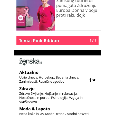
Samsung tudi letos
pomagata Združenju
Europa Donna v boju
proti raku dojk
Tema: Pink Ribbon
1 / 1
Aktualno
Utrip dneva
Horoskop
Bedarija dneva
Zanimivosti
Resnične zgodbe
Zdravje
Zdravo življenje
Hujšanje in rekreacija
Nosečnost in porod
Psihologija
Vzgoja in
starševstvo
Moda & Lepota
Nega kože in las
Modni trendi
Modni nasveti