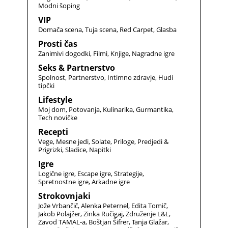
Modni šoping
VIP
Domača scena
Tuja scena
Red Carpet
Glasba
Prosti čas
Zanimivi dogodki
Filmi
Knjige
Nagradne igre
Seks & Partnerstvo
Spolnost
Partnerstvo
Intimno zdravje
Hudi
tipčki
Lifestyle
Moj dom
Potovanja
Kulinarika
Gurmantika
Tech novičke
Recepti
Vege
Mesne jedi
Solate
Priloge
Predjedi &
Prigrizki
Sladice
Napitki
Igre
Logične igre
Escape igre
Strategije
Spretnostne igre
Arkadne igre
Strokovnjaki
Jože Vrbančič
Alenka Peternel
Edita Tomič
Jakob Polajžer
Zinka Ručigaj
Združenje L&L
Zavod TAMAL-a
Boštjan Šifrer
Tanja Glažar