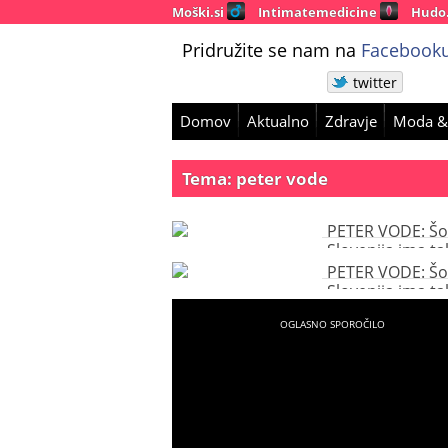
Moški.si
Intimatemedicine
Hudo
Pridružite se nam na
Facebooku
twitter
Domov
Aktualno
Zdravje
Moda &
Tema: peter vode
PETER VODE: Šo
Slovenija ima ta
odlična odskoč
PETER VODE: Šo
deska
Slovenija ima ta
odlična odskoč
deska