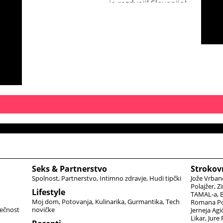
deska
je razdvojil Slovenijo!
Seks & Partnerstvo
Strokov
Spolnost
Partnerstvo
Intimno zdravje
Hudi tipčki
Jože Vrban
Polajžer
Zi
Lifestyle
TAMAL-a
B
Moj dom
Potovanja
Kulinarika
Gurmantika
Tech
Romana Po
ečnost
novičke
Jerneja Agi
Likar
Jure