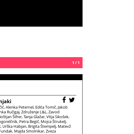
1 / 1
njaki
čič
Alenka Peternel
Edita Tomič
Jakob
nka Ručigaj
Združenje L&L
Zavod
oštjan Šifrer
Tanja Glažar
Vitja Sikošek
gorelčnik
Petra Begič
Mojca Štrukelj
ć
Urška Habjan
Brigita Štempelj
Matevž
 Fundak
Majda Smolnikar
Zveza