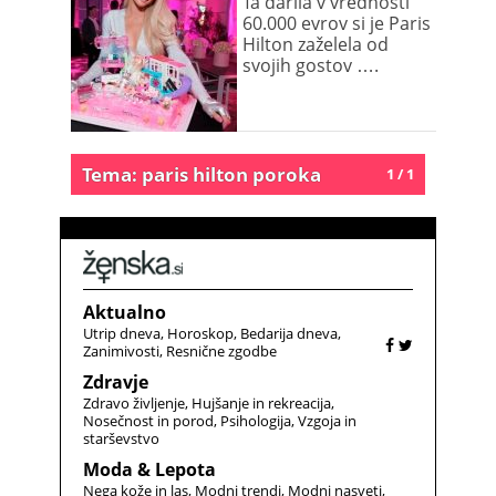
Ta darila v vrednosti
60.000 evrov si je Paris
Hilton zaželela od
svojih gostov ….
Tema: paris hilton poroka
1 / 1
Aktualno
Utrip dneva
Horoskop
Bedarija dneva
Zanimivosti
Resnične zgodbe
Zdravje
Zdravo življenje
Hujšanje in rekreacija
Nosečnost in porod
Psihologija
Vzgoja in
starševstvo
Moda & Lepota
Nega kože in las
Modni trendi
Modni nasveti