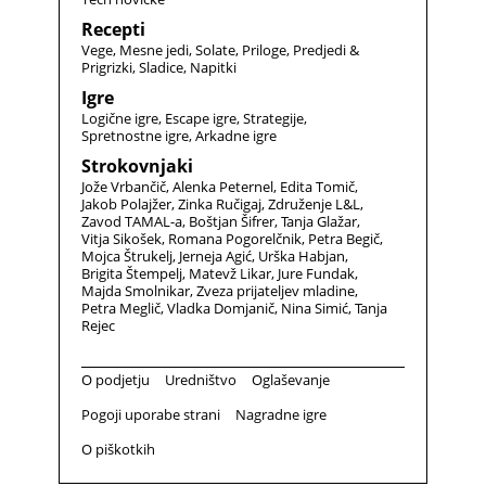
Recepti
Vege
Mesne jedi
Solate
Priloge
Predjedi &
Prigrizki
Sladice
Napitki
Igre
Logične igre
Escape igre
Strategije
Spretnostne igre
Arkadne igre
Strokovnjaki
Jože Vrbančič
Alenka Peternel
Edita Tomič
Jakob Polajžer
Zinka Ručigaj
Združenje L&L
Zavod TAMAL-a
Boštjan Šifrer
Tanja Glažar
Vitja Sikošek
Romana Pogorelčnik
Petra Begič
Mojca Štrukelj
Jerneja Agić
Urška Habjan
Brigita Štempelj
Matevž Likar
Jure Fundak
Majda Smolnikar
Zveza prijateljev mladine
Petra Meglič
Vladka Domjanič
Nina Simić
Tanja
Rejec
O podjetju
Uredništvo
Oglaševanje
Pogoji uporabe strani
Nagradne igre
O piškotkih