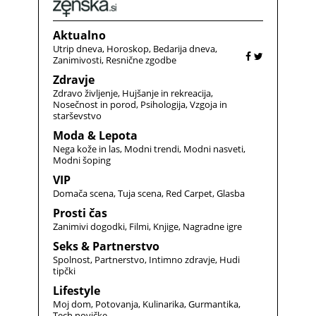
Aktualno
Utrip dneva
Horoskop
Bedarija dneva
Zanimivosti
Resnične zgodbe
Zdravje
Zdravo življenje
Hujšanje in rekreacija
Nosečnost in porod
Psihologija
Vzgoja in
starševstvo
Moda & Lepota
Nega kože in las
Modni trendi
Modni nasveti
Modni šoping
VIP
Domača scena
Tuja scena
Red Carpet
Glasba
Prosti čas
Zanimivi dogodki
Filmi
Knjige
Nagradne igre
Seks & Partnerstvo
Spolnost
Partnerstvo
Intimno zdravje
Hudi
tipčki
Lifestyle
Moj dom
Potovanja
Kulinarika
Gurmantika
Tech novičke