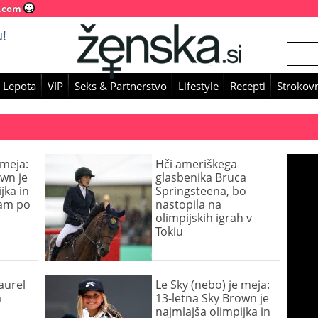
.com
!
 Lepota
VIP
Seks & Partnerstvo
Lifestyle
Recepti
Strokovn
 meja:
Hči ameriškega
own je
glasbenika Bruca
jka in
Springsteena, bo
cam po
nastopila na
olimpijskih igrah v
Tokiu
aurel
Le Sky (nebo) je meja:
a
13-letna Sky Brown je
najmlajša olimpijka in