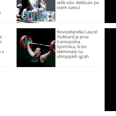
velik vzor deklicam po
vsem svetu!
h
Novozelandka Laurel
a
Hubbard je prva
o
transspolna
športnica, ki bo
h v
tekmovala na
olimpijskih igrah