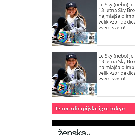
Le Sky (nebo) je
13-letna Sky Br
najmlajša olimpi
velik vzor dekli
vsem svetu!
Le Sky (nebo) je
13-letna Sky Br
najmlajša olimpi
velik vzor dekli
vsem svetu!
Tema: olimpijske igre tokyo