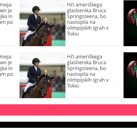
 meja:
Hči ameriškega
own je
glasbenika Bruca
jka in
Springsteena, bo
cam po
nastopila na
olimpijskih igrah v
Tokiu
 meja:
Hči ameriškega
own je
glasbenika Bruca
jka in
Springsteena, bo
cam po
nastopila na
olimpijskih igrah v
Tokiu