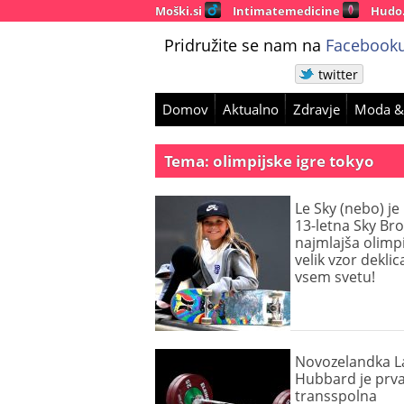
Moški.si
Intimatemedicine
Hudo
Pridružite se nam na
Facebooku
twitter
Domov
Aktualno
Zdravje
Moda &
Tema: olimpijske igre tokyo
Le Sky (nebo) je
13-letna Sky Br
najmlajša olimpi
velik vzor dekli
vsem svetu!
Novozelandka L
Hubbard je prv
transspolna