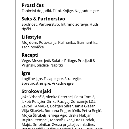
Prosti čas
Zanimivi dogodki
Filmi
Knjige
Nagradne igre
Seks & Partnerstvo
Spolnost
Partnerstvo
Intimno zdravje
Hudi
tipčki
Lifestyle
Moj dom
Potovanja
Kulinarika
Gurmantika
Tech novičke
Recepti
Vege
Mesne jedi
Solate
Priloge
Predjedi &
Prigrizki
Sladice
Napitki
Igre
Logične igre
Escape igre
Strategije
Spretnostne igre
Arkadne igre
Strokovnjaki
Jože Vrbančič
Alenka Peternel
Edita Tomič
Jakob Polajžer
Zinka Ručigaj
Združenje L&L
Zavod TAMAL-a
Boštjan Šifrer
Tanja Glažar
Vitja Sikošek
Romana Pogorelčnik
Petra Begič
Mojca Štrukelj
Jerneja Agić
Urška Habjan
Brigita Štempelj
Matevž Likar
Jure Fundak
Majda Smolnikar
Zveza prijateljev mladine