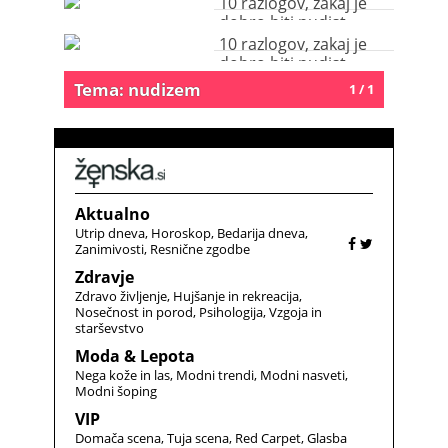
10 razlogov, zakaj je
dobro biti nudist
10 razlogov, zakaj je
dobro biti nudist
Tema: nudizem
1 / 1
Aktualno
Utrip dneva
Horoskop
Bedarija dneva
Zanimivosti
Resnične zgodbe
Zdravje
Zdravo življenje
Hujšanje in rekreacija
Nosečnost in porod
Psihologija
Vzgoja in
starševstvo
Moda & Lepota
Nega kože in las
Modni trendi
Modni nasveti
Modni šoping
VIP
Domača scena
Tuja scena
Red Carpet
Glasba