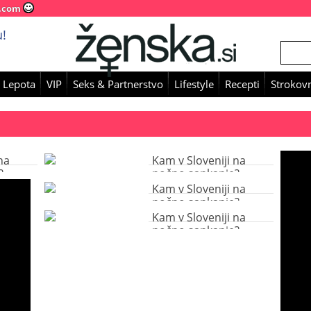
.com
!
 Lepota
VIP
Seks & Partnerstvo
Lifestyle
Recepti
Strokovn
na
Kam v Sloveniji na
?
nočno sankanje?
Kam v Sloveniji na
nočno sankanje?
Kam v Sloveniji na
nočno sankanje?