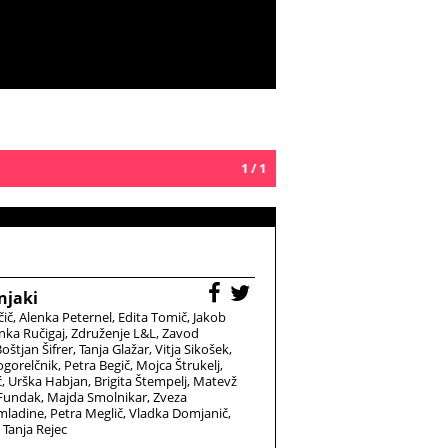
1 / 1
njaki
čič
Alenka Peternel
Edita Tomič
Jakob
nka Ručigaj
Združenje L&L
Zavod
oštjan Šifrer
Tanja Glažar
Vitja Sikošek
gorelčnik
Petra Begič
Mojca Štrukelj
ć
Urška Habjan
Brigita Štempelj
Matevž
 Fundak
Majda Smolnikar
Zveza
 mladine
Petra Meglič
Vladka Domjanič
Tanja Rejec