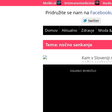
Moški.si
Intimatemedicine
Hudo
Pridružite se nam na
Facebooku
twitter
Domov
Aktualno
Zdravje
Moda &
Tema: nočno sankanje
Kam v Sloveniji 
nočno sankanje