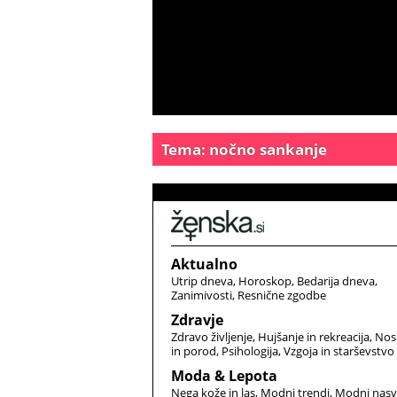
Tema: nočno sankanje
Aktualno
Utrip dneva
Horoskop
Bedarija dneva
Zanimivosti
Resnične zgodbe
Zdravje
Zdravo življenje
Hujšanje in rekreacija
Nos
in porod
Psihologija
Vzgoja in starševstvo
Moda & Lepota
Nega kože in las
Modni trendi
Modni nasv