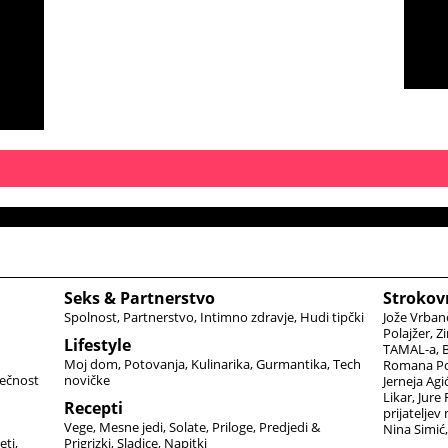
Seks & Partnerstvo
Strokov
Spolnost
Partnerstvo
Intimno zdravje
Hudi tipčki
Jože Vrban
Polajžer
Zi
Lifestyle
TAMAL-a
B
Moj dom
Potovanja
Kulinarika
Gurmantika
Tech
Romana Po
ečnost
novičke
Jerneja Agi
Likar
Jure
Recepti
prijateljev
Vege
Mesne jedi
Solate
Priloge
Predjedi &
Nina Simić
eti
Prigrizki
Sladice
Napitki