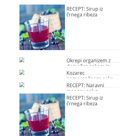
RECEPT: Sirup iz
črnega ribeza
Okrepi organizem z
domačim sokom iz
malin
Kozarec
pomarančnega soka
je najboljši začetek
RECEPT: Naravni
dneva
mangov sok z
ananasom in limeto
RECEPT: Sirup iz
črnega ribeza