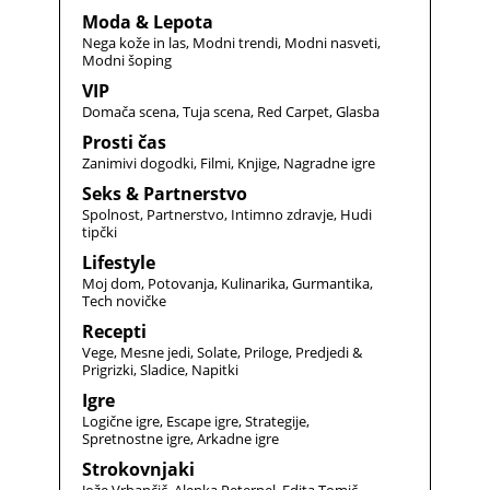
Moda & Lepota
Nega kože in las
Modni trendi
Modni nasveti
Modni šoping
VIP
Domača scena
Tuja scena
Red Carpet
Glasba
Prosti čas
Zanimivi dogodki
Filmi
Knjige
Nagradne igre
Seks & Partnerstvo
Spolnost
Partnerstvo
Intimno zdravje
Hudi
tipčki
Lifestyle
Moj dom
Potovanja
Kulinarika
Gurmantika
Tech novičke
Recepti
Vege
Mesne jedi
Solate
Priloge
Predjedi &
Prigrizki
Sladice
Napitki
Igre
Logične igre
Escape igre
Strategije
Spretnostne igre
Arkadne igre
Strokovnjaki