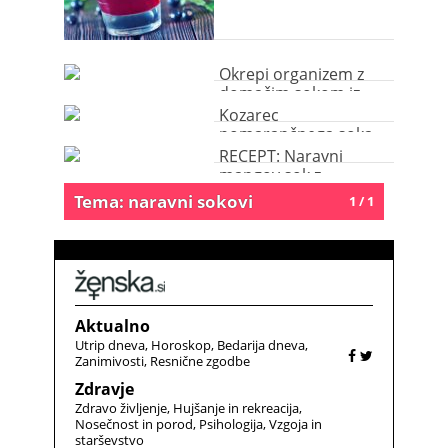
Okrepi organizem z
domačim sokom iz
malin
Kozarec
pomarančnega soka
je najboljši začetek
RECEPT: Naravni
dneva
mangov sok z
ananasom in limeto
Tema: naravni sokovi
1 / 1
Aktualno
Utrip dneva
Horoskop
Bedarija dneva
Zanimivosti
Resnične zgodbe
Zdravje
Zdravo življenje
Hujšanje in rekreacija
Nosečnost in porod
Psihologija
Vzgoja in
starševstvo