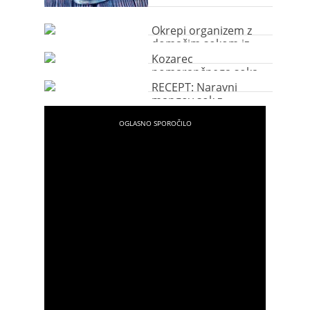
Okrepi organizem z
domačim sokom iz
malin
Kozarec
pomarančnega soka
je najboljši začetek
RECEPT: Naravni
dneva
mangov sok z
ananasom in limeto