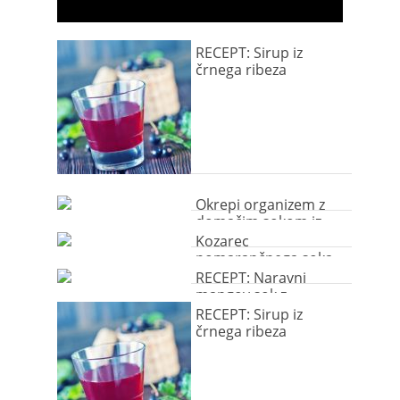
RECEPT: Sirup iz
črnega ribeza
Okrepi organizem z
domačim sokom iz
malin
Kozarec
pomarančnega soka
je najboljši začetek
RECEPT: Naravni
dneva
mangov sok z
ananasom in limeto
RECEPT: Sirup iz
črnega ribeza