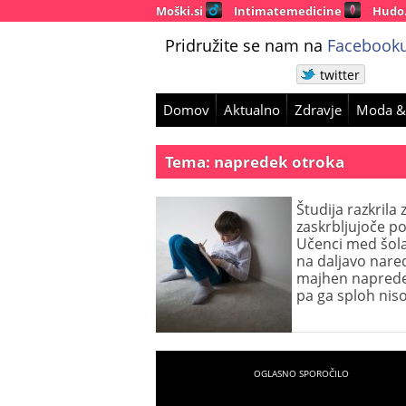
Moški.si
Intimatemedicine
Hudo
Pridružite se nam na
Facebooku
twitter
Domov
Aktualno
Zdravje
Moda &
Tema: napredek otroka
Študija razkrila 
zaskrbljujoče p
Učenci med šol
na daljavo nared
majhen naprede
pa ga sploh nis