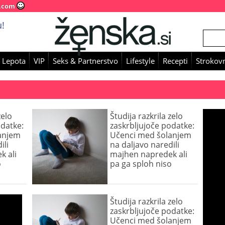
.com
!
 Lepota
VIP
Seks & Partnerstvo
Lifestyle
Recepti
Strokovn
zelo
Študija razkrila zelo
odatke:
zaskrbljujoče podatke:
anjem
Učenci med šolanjem
ili
na daljavo naredili
k ali
majhen napredek ali
o
pa ga sploh niso
Študija razkrila zelo
zaskrbljujoče podatke:
Učenci med šolanjem