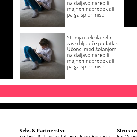
na daljavo naredili
majhen napredek ali
pa ga sploh niso
Študija razkrila zelo
zaskrbljujoče podatke:
Učenci med šolanjem
na daljavo naredili
majhen napredek ali
pa ga sploh niso
Seks & Partnerstvo
Strokov
Spolnost
Partnerstvo
Intimno zdravje
Hudi tipčki
Jože Vrban