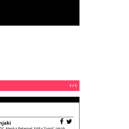
1 / 1
njaki
čič
Alenka Peternel
Edita Tomič
Jakob