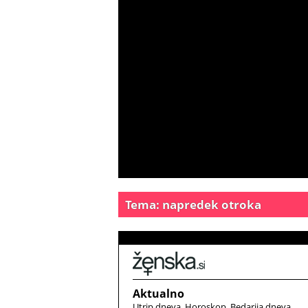
Tema: napredek otroka
Aktualno
Utrip dneva
Horoskop
Bedarija dneva