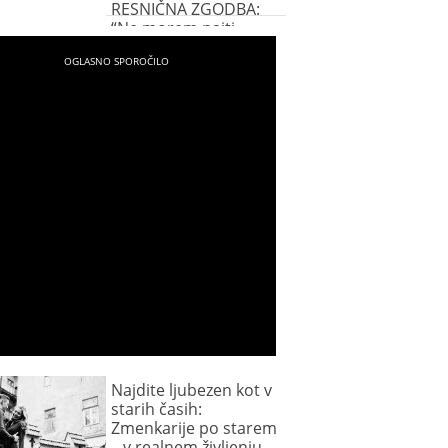
RESNIČNA ZGODBA:
“Ne morem najti
pravega partnerja”
Najdite ljubezen kot v
starih časih:
Zmenkarije po starem
– v realnem življenju,