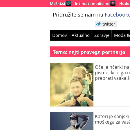
Moški.si
Intimatemedicine
Hudo
Pridružite se nam na
Facebooku
twitter
Domov
Aktualno
Zdravje
Moda &
Tema: najti pravega partnerja
Oče je hčerki na
pismo, ki bi ga 
prebrati vsaka 
Kateri je sanjski 
moškega za vas