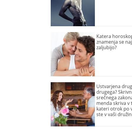
Katera horosko
znamenja se naj
zaljubijo?
Ustvarjena drug
drugega? Skrivn
srečnega zakon
menda skriva v 
kateri otrok po v
ste v vaši družin