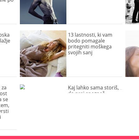
pska
13 lastnosti, ki vam
lažje
bodo pomagale
pritegniti moškega
svojih sanj
 za
Kaj lahko sama storiš,
ost
da prej spoznaš
a se
»tistega pravega«?
tem,
rsti
i