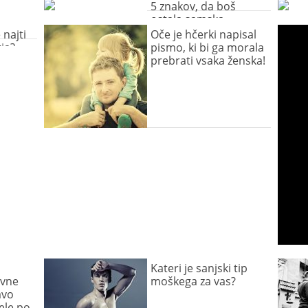
nesmiselno!
5 znakov, da boš
ostala samska
 najti
Oče je hčerki napisal
ja?
pismo, ki bi ga morala
prebrati vsaka ženska!
Kateri je sanjski tip
avne
moškega za vas?
avo
ele po