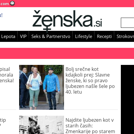
.com
!
 Lepota
VIP
Seks & Partnerstvo
Lifestyle
Recepti
Strokovn
pisal
Bolj srečne kot
morala
kdajkoli prej: Slavne
ženska!
ženske, ki so pravo
ljubezen našle šele po
40. letu
tip
Najdite ljubezen kot v
?
starih časih:
Zmenkarije po starem