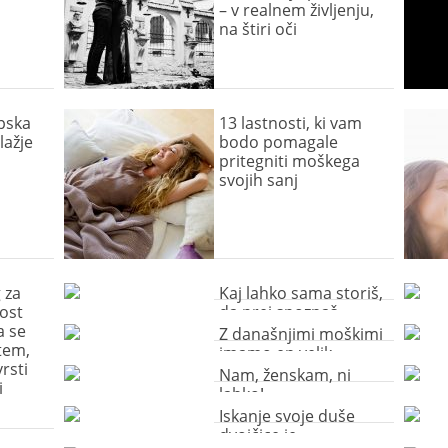
– v realnem življenju,
na štiri oči
pska
13 lastnosti, ki vam
lažje
bodo pomagale
pritegniti moškega
svojih sanj
 za
Kaj lahko sama storiš,
ost
da prej spoznaš
a se
»tistega pravega«?
Z današnjimi moškimi
tem,
imamo en velik
rsti
problem!
Nam, ženskam, ni
i
lahko!
Iskanje svoje duše
dvojčice je