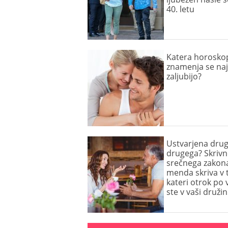
40. letu
Katera horosko
znamenja se naj
zaljubijo?
Ustvarjena drug
drugega? Skrivn
srečnega zakon
menda skriva v 
kateri otrok po v
ste v vaši družin