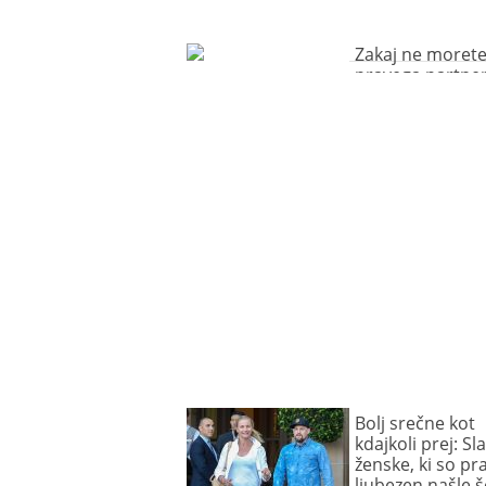
Zakaj ne morete
pravega partner
Bolj srečne kot
kdajkoli prej: Sl
ženske, ki so pr
ljubezen našle š