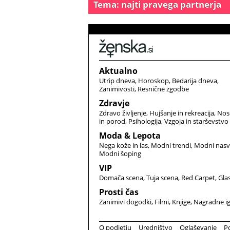
Tema: najti pravega partnerja
Aktualno
Utrip dneva
Horoskop
Bedarija dneva
Zanimivosti
Resnične zgodbe
Zdravje
Zdravo življenje
Hujšanje in rekreacija
Nos
in porod
Psihologija
Vzgoja in starševstvo
Moda & Lepota
Nega kože in las
Modni trendi
Modni nasv
Modni šoping
VIP
Domača scena
Tuja scena
Red Carpet
Gla
Prosti čas
Zanimivi dogodki
Filmi
Knjige
Nagradne i
O podjetju
Uredništvo
Oglaševanje
P