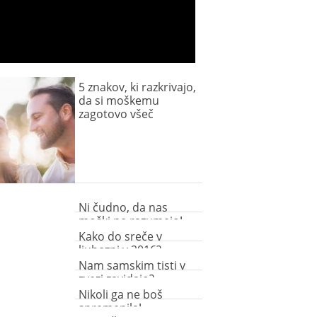
5 znakov, ki razkrivajo,
da si moškemu
zagotovo všeč
Ni čudno, da nas
moški ne razumejo!
Kako do sreče v
ljubezni v 2016?
Nam samskim tisti v
zvezi zavidajo?
Nikoli ga ne boš
spremenila!