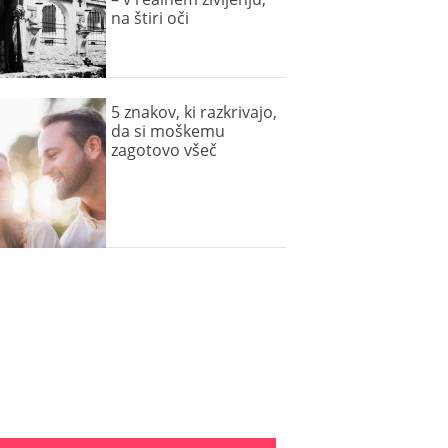
na štiri oči
5 znakov, ki razkrivajo,
da si moškemu
zagotovo všeč