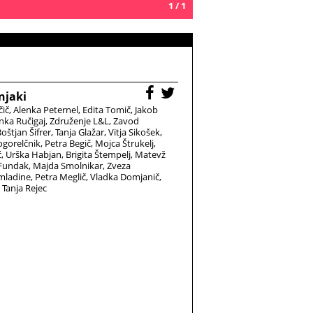
1 / 1
njaki
čič
Alenka Peternel
Edita Tomič
Jakob
nka Ručigaj
Združenje L&L
Zavod
oštjan Šifrer
Tanja Glažar
Vitja Sikošek
gorelčnik
Petra Begič
Mojca Štrukelj
ć
Urška Habjan
Brigita Štempelj
Matevž
 Fundak
Majda Smolnikar
Zveza
 mladine
Petra Meglič
Vladka Domjanič
Tanja Rejec