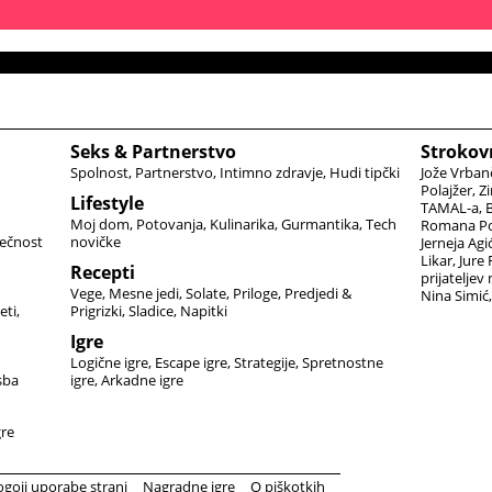
Seks & Partnerstvo
Strokov
Spolnost
Partnerstvo
Intimno zdravje
Hudi tipčki
Jože Vrban
Polajžer
Zi
Lifestyle
TAMAL-a
B
Moj dom
Potovanja
Kulinarika
Gurmantika
Tech
Romana Po
ečnost
novičke
Jerneja Agi
Likar
Jure
Recepti
prijateljev
Vege
Mesne jedi
Solate
Priloge
Predjedi &
Nina Simić
eti
Prigrizki
Sladice
Napitki
Igre
Logične igre
Escape igre
Strategije
Spretnostne
sba
igre
Arkadne igre
gre
ogoji uporabe strani
Nagradne igre
O piškotkih