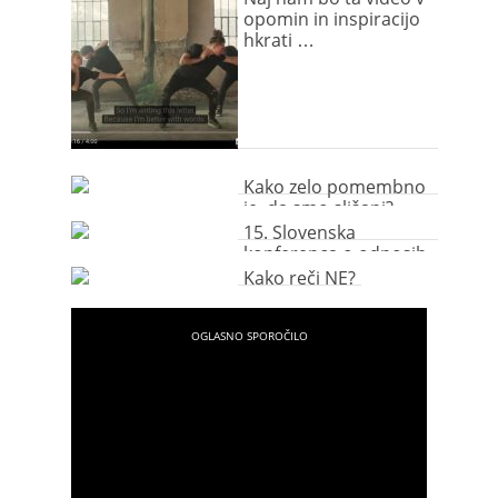
opomin in inspiracijo
hkrati …
Kako zelo pomembno
je, da smo slišani?
15. Slovenska
konferenca o odnosih
z javnostmi – Komu
Kako reči NE?
sploh še verjamemo
in zakaj?