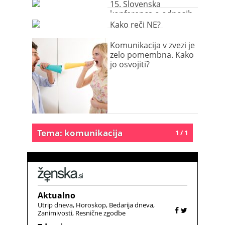
15. Slovenska
konferenca o odnosih
z javnostmi – Komu
Kako reči NE?
sploh še verjamemo
in zakaj?
Komunikacija v zvezi je
zelo pomembna. Kako
jo osvojiti?
Tema: komunikacija
1 / 1
Aktualno
Utrip dneva
Horoskop
Bedarija dneva
Zanimivosti
Resnične zgodbe