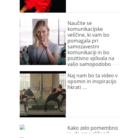
Naučite se
komunikacijske
veščine, ki vam bo
pomagala pri
samozavestni
komunikaciji in bo
pozitivno vplivala na
vašo samopodobo
Naj nam bo ta video v
opomin in inspiracijo
hkrati …
Kako zelo pomembno
je, da smo slišani?