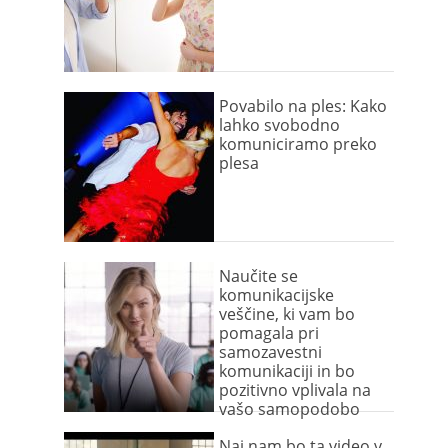
Povabilo na ples: Kako
lahko svobodno
komuniciramo preko
plesa
Naučite se
komunikacijske
veščine, ki vam bo
pomagala pri
samozavestni
komunikaciji in bo
pozitivno vplivala na
vašo samopodobo
Naj nam bo ta video v