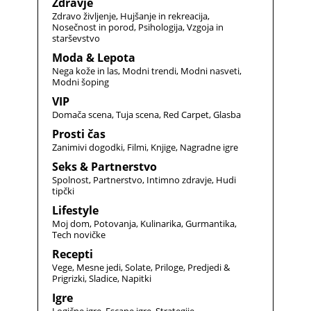
Zdravje
Zdravo življenje
Hujšanje in rekreacija
Nosečnost in porod
Psihologija
Vzgoja in
starševstvo
Moda & Lepota
Nega kože in las
Modni trendi
Modni nasveti
Modni šoping
VIP
Domača scena
Tuja scena
Red Carpet
Glasba
Prosti čas
Zanimivi dogodki
Filmi
Knjige
Nagradne igre
Seks & Partnerstvo
Spolnost
Partnerstvo
Intimno zdravje
Hudi
tipčki
Lifestyle
Moj dom
Potovanja
Kulinarika
Gurmantika
Tech novičke
Recepti
Vege
Mesne jedi
Solate
Priloge
Predjedi &
Prigrizki
Sladice
Napitki
Igre