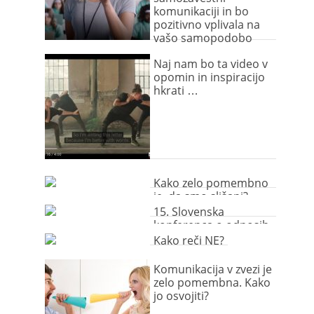
komunikaciji in bo
pozitivno vplivala na
vašo samopodobo
Naj nam bo ta video v
opomin in inspiracijo
hkrati …
Kako zelo pomembno
je, da smo slišani?
15. Slovenska
konferenca o odnosih
z javnostmi – Komu
Kako reči NE?
sploh še verjamemo
in zakaj?
Komunikacija v zvezi je
zelo pomembna. Kako
jo osvojiti?