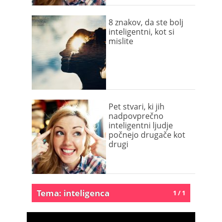
8 znakov, da ste bolj
inteligentni, kot si
mislite
Pet stvari, ki jih
nadpovprečno
inteligentni ljudje
počnejo drugače kot
drugi
Tema: inteligenca
1 / 1