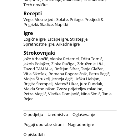
Tech novičke
Recepti
Vege
Mesne jedi
Solate
Priloge
Predjedi &
Prigrizki
Sladice
Napitki
Igre
Logične igre
Escape igre
Strategije
Spretnostne igre
Arkadne igre
Strokovnjaki
Jože Vrbančič
Alenka Peternel
Edita Tomič
Jakob Polajžer
Zinka Ručigaj
Združenje L&L
Zavod TAMAL-a
Boštjan Šifrer
Tanja Glažar
Vitja Sikošek
Romana Pogorelčnik
Petra Begič
Mojca Štrukelj
Jerneja Agić
Urška Habjan
Brigita Štempelj
Matevž Likar
Jure Fundak
Majda Smolnikar
Zveza prijateljev mladine
Petra Meglič
Vladka Domjanič
Nina Simić
Tanja
Rejec
O podjetju
Uredništvo
Oglaševanje
Pogoji uporabe strani
Nagradne igre
O piškotkih