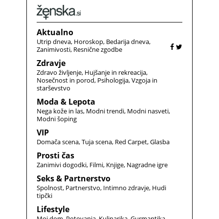
Aktualno
Utrip dneva
Horoskop
Bedarija dneva
Zanimivosti
Resnične zgodbe
Zdravje
Zdravo življenje
Hujšanje in rekreacija
Nosečnost in porod
Psihologija
Vzgoja in
starševstvo
Moda & Lepota
Nega kože in las
Modni trendi
Modni nasveti
Modni šoping
VIP
Domača scena
Tuja scena
Red Carpet
Glasba
Prosti čas
Zanimivi dogodki
Filmi
Knjige
Nagradne igre
Seks & Partnerstvo
Spolnost
Partnerstvo
Intimno zdravje
Hudi
tipčki
Lifestyle
Moj dom
Potovanja
Kulinarika
Gurmantika