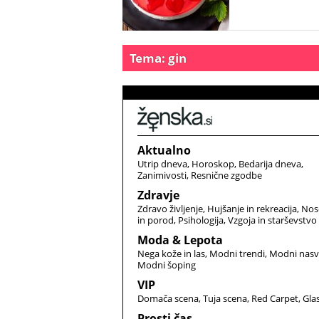
Tema: gin
Aktualno
Utrip dneva
Horoskop
Bedarija dneva
Zanimivosti
Resnične zgodbe
Zdravje
Zdravo življenje
Hujšanje in rekreacija
Nos
in porod
Psihologija
Vzgoja in starševstvo
Moda & Lepota
Nega kože in las
Modni trendi
Modni nasv
Modni šoping
VIP
Domača scena
Tuja scena
Red Carpet
Gla
Prosti čas