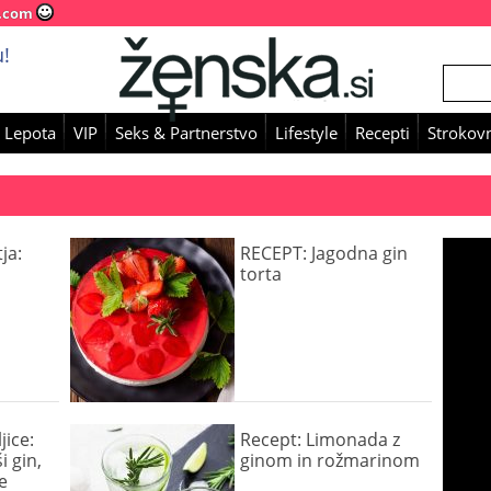
.com
!
 Lepota
VIP
Seks & Partnerstvo
Lifestyle
Recepti
Strokovn
ja:
RECEPT: Jagodna gin
torta
jice:
Recept: Limonada z
i gin,
ginom in rožmarinom
e