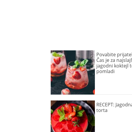
Povabite prijatel
Čas je za najslajš
jagodni koktejl t
pomladi
RECEPT: Jagodna
torta