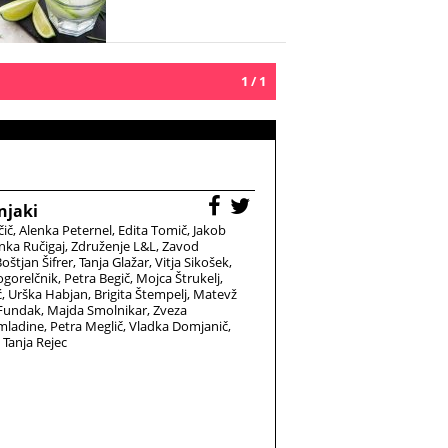
1 / 1
njaki
čič
Alenka Peternel
Edita Tomič
Jakob
nka Ručigaj
Združenje L&L
Zavod
oštjan Šifrer
Tanja Glažar
Vitja Sikošek
gorelčnik
Petra Begič
Mojca Štrukelj
ć
Urška Habjan
Brigita Štempelj
Matevž
 Fundak
Majda Smolnikar
Zveza
 mladine
Petra Meglič
Vladka Domjanič
Tanja Rejec