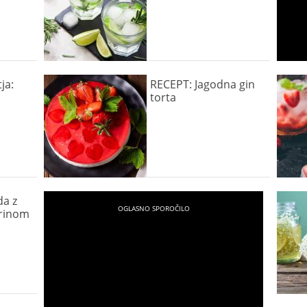
ja:
RECEPT: Jagodna gin
torta
da z
rinom