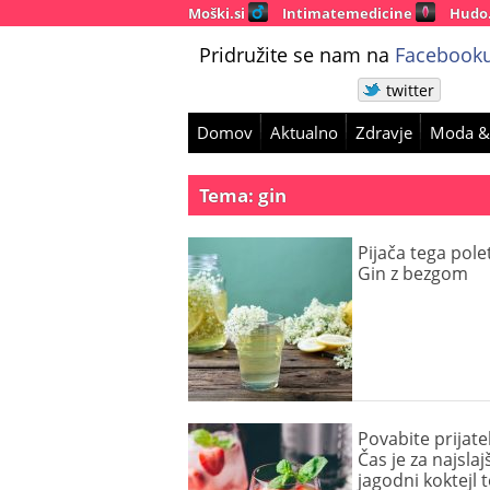
Moški.si
Intimatemedicine
Hudo
Pridružite se nam na
Facebooku
twitter
Domov
Aktualno
Zdravje
Moda &
Tema: gin
Pijača tega polet
Gin z bezgom
Povabite prijatel
Čas je za najslajš
jagodni koktejl t