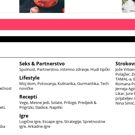
Seks & Partnerstvo
Strokov
Spolnost
Partnerstvo
Intimno zdravje
Hudi tipčki
Jože Vrban
Polajžer
Zi
Lifestyle
TAMAL-a
B
Moj dom
Potovanja
Kulinarika
Gurmantika
Tech
Romana Po
ečnost
novičke
Jerneja Agi
Likar
Jure
Recepti
prijateljev
Vege
Mesne jedi
Solate
Priloge
Predjedi &
Nina Simić
eti
Prigrizki
Sladice
Napitki
Igre
Logične igre
Escape igre
Strategije
Spretnostne
sba
igre
Arkadne igre