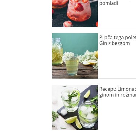
pomladi
Pijača tega polet
Gin z bezgom
Recept: Limona
ginom in rožma