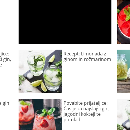
jice:
Recept: Limonada z
i gin,
ginom in rožmarinom
e
 gin
Povabite prijateljice:
Čas je za najslajši gin,
jagodni koktejl te
pomladi