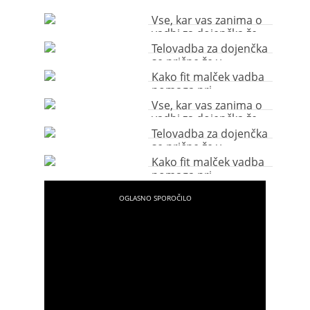
Vse, kar vas zanima o
vadbi za dojenčka že
od rojstva dalje
Telovadba za dojenčka
se prične že v
materinem trebuščku
Kako fit malček vadba
pomaga pri
optimalnem razvoju
Vse, kar vas zanima o
dojenčka?
vadbi za dojenčka že
od rojstva dalje
Telovadba za dojenčka
se prične že v
materinem trebuščku
Kako fit malček vadba
pomaga pri
optimalnem razvoju
dojenčka?