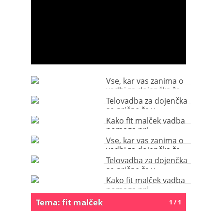
Vse, kar vas zanima o
vadbi za dojenčka že
od rojstva dalje
Telovadba za dojenčka
se prične že v
materinem trebuščku
Kako fit malček vadba
pomaga pri
optimalnem razvoju
Vse, kar vas zanima o
dojenčka?
vadbi za dojenčka že
od rojstva dalje
Telovadba za dojenčka
se prične že v
materinem trebuščku
Kako fit malček vadba
pomaga pri
optimalnem razvoju
Tema: fit malček
1 / 1
dojenčka?