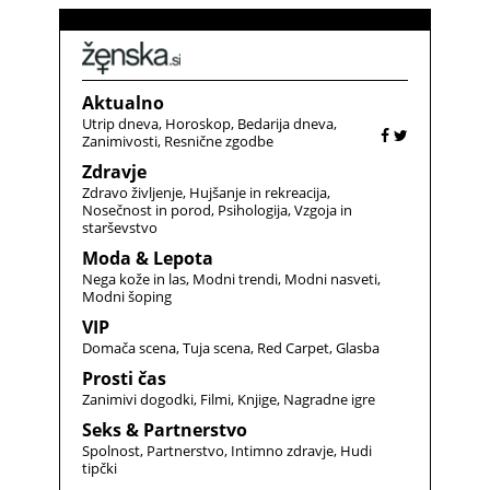
Aktualno
Utrip dneva
Horoskop
Bedarija dneva
Zanimivosti
Resnične zgodbe
Zdravje
Zdravo življenje
Hujšanje in rekreacija
Nosečnost in porod
Psihologija
Vzgoja in
starševstvo
Moda & Lepota
Nega kože in las
Modni trendi
Modni nasveti
Modni šoping
VIP
Domača scena
Tuja scena
Red Carpet
Glasba
Prosti čas
Zanimivi dogodki
Filmi
Knjige
Nagradne igre
Seks & Partnerstvo
Spolnost
Partnerstvo
Intimno zdravje
Hudi
tipčki