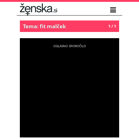
Tema: fit malček
1 / 1