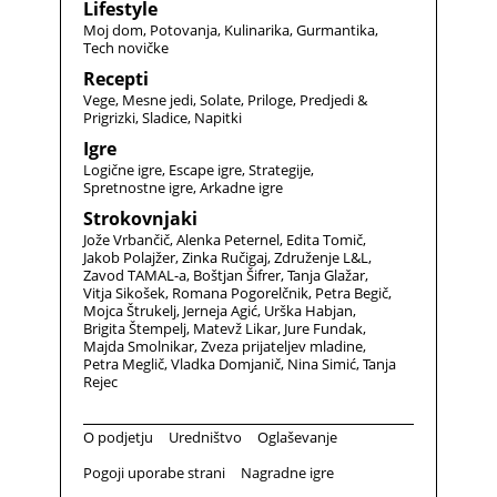
Lifestyle
Moj dom
Potovanja
Kulinarika
Gurmantika
Tech novičke
Recepti
Vege
Mesne jedi
Solate
Priloge
Predjedi &
Prigrizki
Sladice
Napitki
Igre
Logične igre
Escape igre
Strategije
Spretnostne igre
Arkadne igre
Strokovnjaki
Jože Vrbančič
Alenka Peternel
Edita Tomič
Jakob Polajžer
Zinka Ručigaj
Združenje L&L
Zavod TAMAL-a
Boštjan Šifrer
Tanja Glažar
Vitja Sikošek
Romana Pogorelčnik
Petra Begič
Mojca Štrukelj
Jerneja Agić
Urška Habjan
Brigita Štempelj
Matevž Likar
Jure Fundak
Majda Smolnikar
Zveza prijateljev mladine
Petra Meglič
Vladka Domjanič
Nina Simić
Tanja
Rejec
O podjetju
Uredništvo
Oglaševanje
Pogoji uporabe strani
Nagradne igre