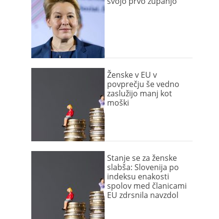
svojo prvo županjo
Ženske v EU v
povprečju še vedno
zaslužijo manj kot
moški
Stanje se za ženske
slabša: Slovenija po
indeksu enakosti
spolov med članicami
EU zdrsnila navzdol