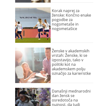
Korak naprej za
ženske: Končno enake
pogodbe za
nogometaše in
nogometašice
Ženske v akademskih
vrstah: Ženske, ki se
izpostavijo, tako v
politiki kot na
akademskem polju
označijo za karieristke
Današnji mednarodni
dan žensk se
osredotoča na
nujnost, da tudi