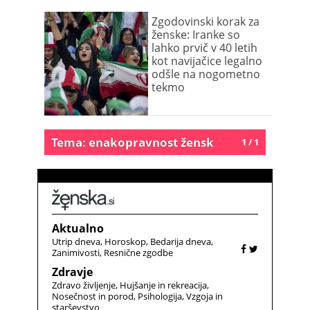
Zgodovinski korak za
ženske: Iranke so
lahko prvič v 40 letih
kot navijačice legalno
odšle na nogometno
tekmo
Tema: enakopravnost žensk
1 / 1
Aktualno
Utrip dneva
Horoskop
Bedarija dneva
Zanimivosti
Resnične zgodbe
Zdravje
Zdravo življenje
Hujšanje in rekreacija
Nosečnost in porod
Psihologija
Vzgoja in
starševstvo