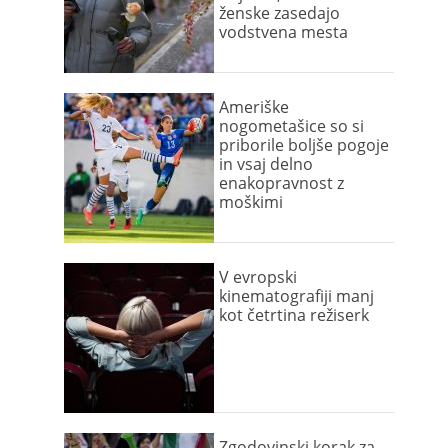
ženske zasedajo
vodstvena mesta
Ameriške
nogometašice so si
priborile boljše pogoje
in vsaj delno
enakopravnost z
moškimi
V evropski
kinematografiji manj
kot četrtina režiserk
Zgodovinski korak za