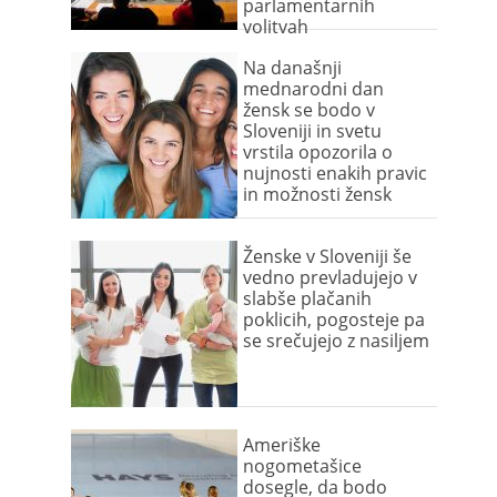
parlamentarnih
volitvah
Na današnji
mednarodni dan
žensk se bodo v
Sloveniji in svetu
vrstila opozorila o
nujnosti enakih pravic
in možnosti žensk
Ženske v Sloveniji še
vedno prevladujejo v
slabše plačanih
poklicih, pogosteje pa
se srečujejo z nasiljem
Ameriške
nogometašice
dosegle, da bodo