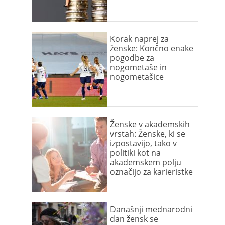
Korak naprej za
ženske: Končno enake
pogodbe za
nogometaše in
nogometašice
Ženske v akademskih
vrstah: Ženske, ki se
izpostavijo, tako v
politiki kot na
akademskem polju
označijo za karieristke
Današnji mednarodni
dan žensk se