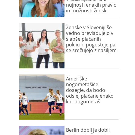
nujnosti enakih pravic
in možnosti žensk
Ženske v Sloveniji še
vedno prevladujejo v
slabše plačanih
poklicih, pogosteje pa
se srečujejo z nasiljem
Ameriške
nogometašice
dosegle, da bodo
odslej plačane enako
kot nogometaši
Berlin dobil je dobil