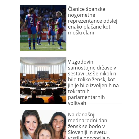
Članice španske
nogometne
reprezentance odslej
enako plačane kot
moški člani
V zgodovini
samostojne države v
sestavi DZ še nikoli ni
bilo toliko žensk, kot
jih je bilo izvoljenih na
tokratnih
parlamentarnih
volitvah
Na današnji
mednarodni dan
žensk se bodo v
Sloveniji in svetu
vrstila opozorila o