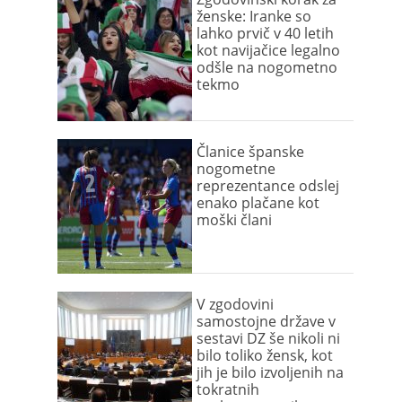
ženske: Iranke so
lahko prvič v 40 letih
kot navijačice legalno
odšle na nogometno
tekmo
Članice španske
nogometne
reprezentance odslej
enako plačane kot
moški člani
V zgodovini
samostojne države v
sestavi DZ še nikoli ni
bilo toliko žensk, kot
jih je bilo izvoljenih na
tokratnih