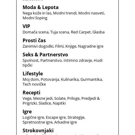
Moda & Lepota
Nega kože in las
Modni trendi
Modni nasveti
Modni šoping
VIP
Domača scena
Tuja scena
Red Carpet
Glasba
Prosti čas
Zanimivi dogodki
Filmi
Knjige
Nagradne igre
Seks & Partnerstvo
Spolnost
Partnerstvo
Intimno zdravje
Hudi
tipčki
Lifestyle
Moj dom
Potovanja
Kulinarika
Gurmantika
Tech novičke
Recepti
Vege
Mesne jedi
Solate
Priloge
Predjedi &
Prigrizki
Sladice
Napitki
Igre
Logične igre
Escape igre
Strategije
Spretnostne igre
Arkadne igre
Strokovnjaki