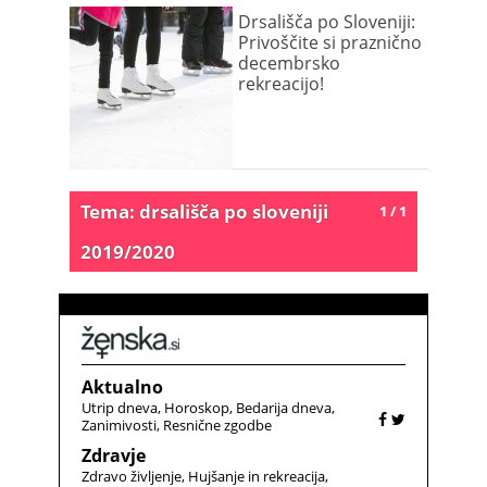
Drsališča po Sloveniji:
Privoščite si praznično
decembrsko
rekreacijo!
Tema: drsališča po sloveniji
1 / 1
2019/2020
Aktualno
Utrip dneva
Horoskop
Bedarija dneva
Zanimivosti
Resnične zgodbe
Zdravje
Zdravo življenje
Hujšanje in rekreacija