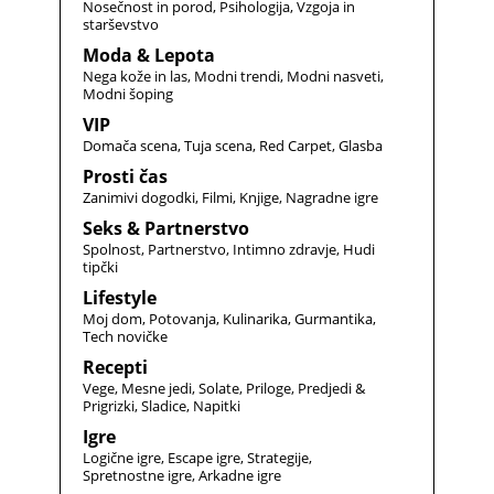
Nosečnost in porod
Psihologija
Vzgoja in
starševstvo
Moda & Lepota
Nega kože in las
Modni trendi
Modni nasveti
Modni šoping
VIP
Domača scena
Tuja scena
Red Carpet
Glasba
Prosti čas
Zanimivi dogodki
Filmi
Knjige
Nagradne igre
Seks & Partnerstvo
Spolnost
Partnerstvo
Intimno zdravje
Hudi
tipčki
Lifestyle
Moj dom
Potovanja
Kulinarika
Gurmantika
Tech novičke
Recepti
Vege
Mesne jedi
Solate
Priloge
Predjedi &
Prigrizki
Sladice
Napitki
Igre
Logične igre
Escape igre
Strategije
Spretnostne igre
Arkadne igre