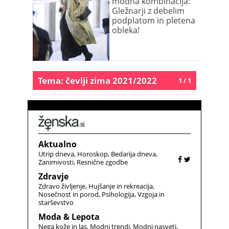
modna kombinacija:
Gležnarji z debelim
podplatom in pletena
obleka!
Tema: čevlji zima 2021/2022
1 / 1
Aktualno
Utrip dneva
Horoskop
Bedarija dneva
Zanimivosti
Resnične zgodbe
Zdravje
Zdravo življenje
Hujšanje in rekreacija
Nosečnost in porod
Psihologija
Vzgoja in
starševstvo
Moda & Lepota
Nega kože in las
Modni trendi
Modni nasveti