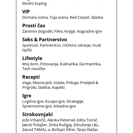
Modni šoping
VIP
Domača scena
Tuja scena
Red Carpet
Glasba
Prosti čas
Zanimivi dogodki
Filmi
Knjige
Nagradne igre
Seks & Partnerstvo
Spolnost
Partnerstvo
Intimno zdravje
Hudi
tipčki
Lifestyle
Moj dom
Potovanja
Kulinarika
Gurmantika
Tech novičke
Recepti
Vege
Mesne jedi
Solate
Priloge
Predjedi &
Prigrizki
Sladice
Napitki
Igre
Logične igre
Escape igre
Strategije
Spretnostne igre
Arkadne igre
Strokovnjaki
Jože Vrbančič
Alenka Peternel
Edita Tomič
Jakob Polajžer
Zinka Ručigaj
Združenje L&L
Zavod TAMAL-a
Boštjan Šifrer
Tanja Glažar