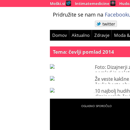
Moški.si
Intimatemedicine
Hudo
Pridružite se nam na
Facebooku
twitter
Domov
Aktualno
Zdravje
Moda &
Tema: čevlji pomlad 2014
Foto: Dizajnerji 
pomlad in polet
zapovedujejo h
Že veste kakšne
pisane čevlje
čevlje boste obu
valentinovo?
10 najbolj hudih
dizajnerskih čevl
pomladi