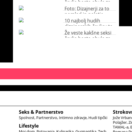
čevlje boste obule za
valentinovo?
Foto: Dizajnerji za to
pomlad in poletje
zapovedujejo hudo
10 najbolj hudih
pisane čevlje
dizajnerskih čevljev te
pomladi
Že veste kakšne seksi
čevlje boste obule za
valentinovo?
Seks & Partnerstvo
Strokov
Spolnost
Partnerstvo
Intimno zdravje
Hudi tipčki
Jože Vrban
Polajžer
Zi
Lifestyle
TAMAL-a
B
Moj dom
Potovanja
Kulinarika
Gurmantika
Tech
Romana Po