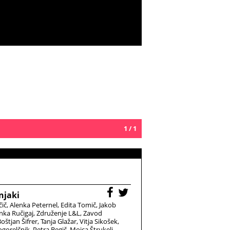
1 / 1
njaki
čič
Alenka Peternel
Edita Tomič
Jakob
nka Ručigaj
Združenje L&L
Zavod
oštjan Šifrer
Tanja Glažar
Vitja Sikošek
gorelčnik
Petra Begič
Mojca Štrukelj