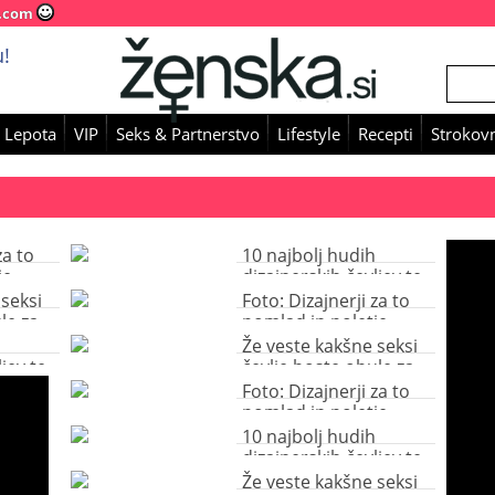
.com
!
 Lepota
VIP
Seks & Partnerstvo
Lifestyle
Recepti
Strokovn
za to
10 najbolj hudih
je
dizajnerskih čevljev te
udo
pomladi
 seksi
Foto: Dizajnerji za to
le za
pomlad in poletje
zapovedujejo hudo
Že veste kakšne seksi
pisane čevlje
jev te
čevlje boste obule za
valentinovo?
Foto: Dizajnerji za to
pomlad in poletje
zapovedujejo hudo
10 najbolj hudih
pisane čevlje
dizajnerskih čevljev te
pomladi
Že veste kakšne seksi