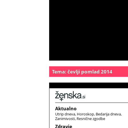
Tema: čevlji pomlad 2014
Aktualno
Utrip dneva
Horoskop
Bedarija dneva
Zanimivosti
Resnične zgodbe
Zdravje