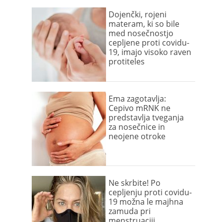
Dojenčki, rojeni
materam, ki so bile
med nosečnostjo
cepljene proti covidu-
19, imajo visoko raven
protiteles
Ema zagotavlja:
Cepivo mRNK ne
predstavlja tveganja
za nosečnice in
neojene otroke
Ne skrbite! Po
cepljenju proti covidu-
19 možna le majhna
zamuda pri
menstruaciji