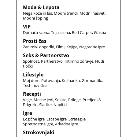
Moda & Lepota
Nega kože in las
Modni trendi
Modni nasveti
Modni šoping
VIP
Domača scena
Tuja scena
Red Carpet
Glasba
Prosti čas
Zanimivi dogodki
Filmi
Knjige
Nagradne igre
Seks & Partnerstvo
Spolnost
Partnerstvo
Intimno zdravje
Hudi
tipčki
Lifestyle
Moj dom
Potovanja
Kulinarika
Gurmantika
Tech novičke
Recepti
Vege
Mesne jedi
Solate
Priloge
Predjedi &
Prigrizki
Sladice
Napitki
Igre
Logične igre
Escape igre
Strategije
Spretnostne igre
Arkadne igre
Strokovnjaki