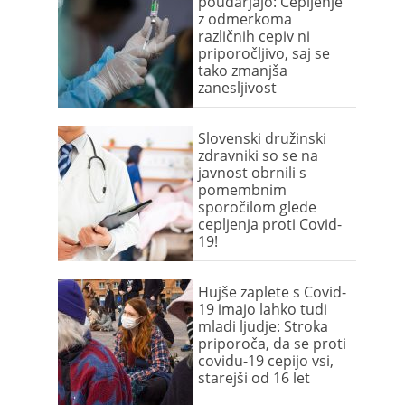
poudarjajo: Cepljenje
z odmerkoma
različnih cepiv ni
priporočljivo, saj se
tako zmanjša
zanesljivost
Slovenski družinski
zdravniki so se na
javnost obrnili s
pomembnim
sporočilom glede
cepljenja proti Covid-
19!
Hujše zaplete s Covid-
19 imajo lahko tudi
mladi ljudje: Stroka
priporoča, da se proti
covidu-19 cepijo vsi,
starejši od 16 let