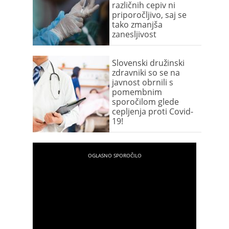
različnih cepiv ni
priporočljivo, saj se
tako zmanjša
zanesljivost
Slovenski družinski
zdravniki so se na
javnost obrnili s
pomembnim
sporočilom glede
cepljenja proti Covid-
19!