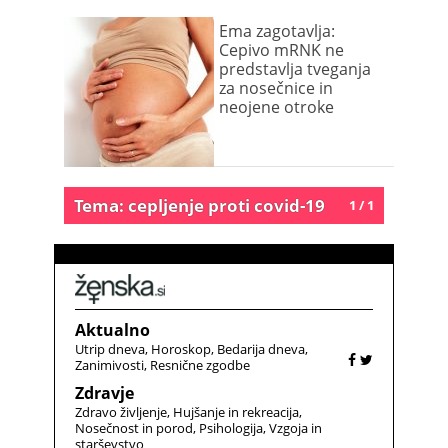
Ema zagotavlja:
Cepivo mRNK ne
predstavlja tveganja
za nosečnice in
neojene otroke
Tema: cepljenje proti covid-19
1 / 1
Aktualno
Utrip dneva
Horoskop
Bedarija dneva
Zanimivosti
Resnične zgodbe
Zdravje
Zdravo življenje
Hujšanje in rekreacija
Nosečnost in porod
Psihologija
Vzgoja in
starševstvo