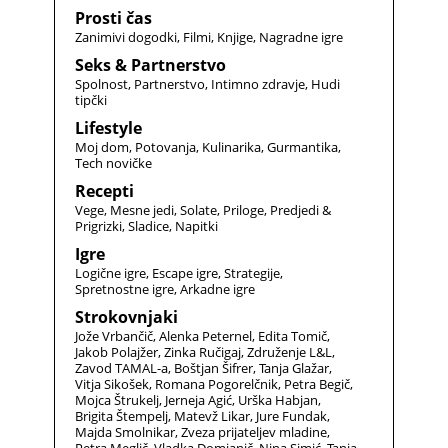
Prosti čas
Zanimivi dogodki
Filmi
Knjige
Nagradne igre
Seks & Partnerstvo
Spolnost
Partnerstvo
Intimno zdravje
Hudi
tipčki
Lifestyle
Moj dom
Potovanja
Kulinarika
Gurmantika
Tech novičke
Recepti
Vege
Mesne jedi
Solate
Priloge
Predjedi &
Prigrizki
Sladice
Napitki
Igre
Logične igre
Escape igre
Strategije
Spretnostne igre
Arkadne igre
Strokovnjaki
Jože Vrbančič
Alenka Peternel
Edita Tomič
Jakob Polajžer
Zinka Ručigaj
Združenje L&L
Zavod TAMAL-a
Boštjan Šifrer
Tanja Glažar
Vitja Sikošek
Romana Pogorelčnik
Petra Begič
Mojca Štrukelj
Jerneja Agić
Urška Habjan
Brigita Štempelj
Matevž Likar
Jure Fundak
Majda Smolnikar
Zveza prijateljev mladine