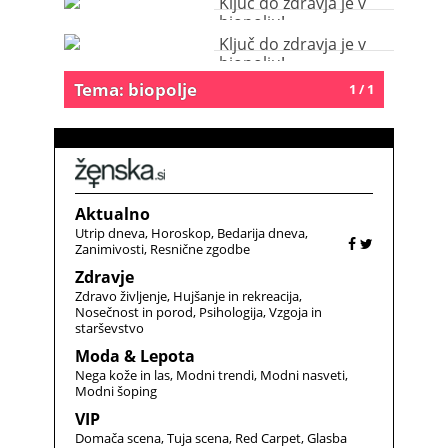
Ključ do zdravja je v
biopolju!
Ključ do zdravja je v
biopolju!
Tema: biopolje
1 / 1
Aktualno
Utrip dneva
Horoskop
Bedarija dneva
Zanimivosti
Resnične zgodbe
Zdravje
Zdravo življenje
Hujšanje in rekreacija
Nosečnost in porod
Psihologija
Vzgoja in
starševstvo
Moda & Lepota
Nega kože in las
Modni trendi
Modni nasveti
Modni šoping
VIP
Domača scena
Tuja scena
Red Carpet
Glasba