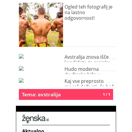
Ogled teh fotografij je
na lastno
odgovornost!
Avstralija znova išče
kandidate za sanjsko
službo!
Hudo moderna
družinska hiša v
Avstraliji
Kaj vse preprosto
moraš doživeti, če boš
obiskala Avstralijo?
Tema: avstralija
1 / 1
Aktualno