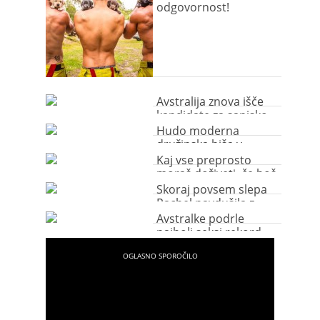
odgovornost!
Avstralija znova išče
kandidate za sanjsko
službo!
Hudo moderna
družinska hiša v
Avstraliji
Kaj vse preprosto
moraš doživeti, če boš
obiskala Avstralijo?
Skoraj povsem slepa
Rachel navdušila z
božanskim glasom
Avstralke podrle
najbolj seksi rekord