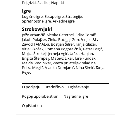
Prigrizki
Sladice
Napitki
Igre
Logične igre
Escape igre
Strategije
Spretnostne igre
Arkadne igre
Strokovnjaki
Jože Vrbančič
Alenka Peternel
Edita Tomič
Jakob Polajžer
Zinka Ručigaj
Združenje L&L
Zavod TAMAL-a
Boštjan Šifrer
Tanja Glažar
Vitja Sikošek
Romana Pogorelčnik
Petra Begič
Mojca Štrukelj
Jerneja Agić
Urška Habjan
Brigita Štempelj
Matevž Likar
Jure Fundak
Majda Smolnikar
Zveza prijateljev mladine
Petra Meglič
Vladka Domjanič
Nina Simić
Tanja
Rejec
O podjetju
Uredništvo
Oglaševanje
Pogoji uporabe strani
Nagradne igre
O piškotkih