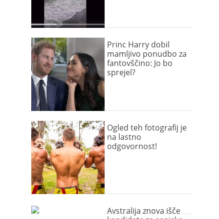
Princ Harry dobil
mamljivo ponudbo za
fantovščino: Jo bo
sprejel?
Ogled teh fotografij je
na lastno
odgovornost!
Avstralija znova išče