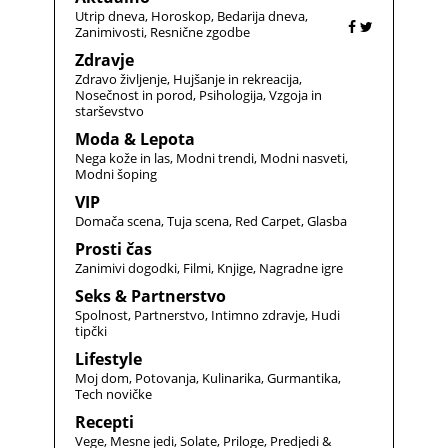
Utrip dneva
Horoskop
Bedarija dneva
Zanimivosti
Resnične zgodbe
Zdravje
Zdravo življenje
Hujšanje in rekreacija
Nosečnost in porod
Psihologija
Vzgoja in
starševstvo
Moda & Lepota
Nega kože in las
Modni trendi
Modni nasveti
Modni šoping
VIP
Domača scena
Tuja scena
Red Carpet
Glasba
Prosti čas
Zanimivi dogodki
Filmi
Knjige
Nagradne igre
Seks & Partnerstvo
Spolnost
Partnerstvo
Intimno zdravje
Hudi
tipčki
Lifestyle
Moj dom
Potovanja
Kulinarika
Gurmantika
Tech novičke
Recepti
Vege
Mesne jedi
Solate
Priloge
Predjedi &