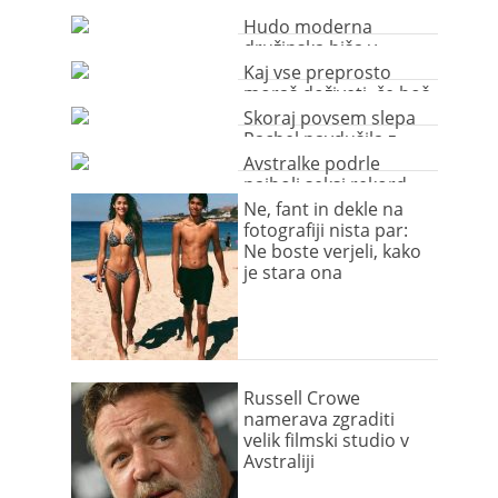
kandidate za sanjsko
službo!
Hudo moderna
družinska hiša v
Avstraliji
Kaj vse preprosto
moraš doživeti, če boš
obiskala Avstralijo?
Skoraj povsem slepa
Rachel navdušila z
božanskim glasom
Avstralke podrle
najbolj seksi rekord
Ne, fant in dekle na
fotografiji nista par:
Ne boste verjeli, kako
je stara ona
Russell Crowe
namerava zgraditi
velik filmski studio v
Avstraliji