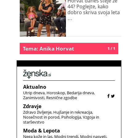
Horvat danes šteje že
44? Poglejte, kako
dobro skriva svoja leta
…
Tema: Anika Horvat
1 / 1
Aktualno
Utrip dneva
Horoskop
Bedarija dneva
Zanimivosti
Resnične zgodbe
Zdravje
Zdravo življenje
Hujšanje in rekreacija
Nosečnost in porod
Psihologija
Vzgoja in
starševstvo
Moda & Lepota
Nega kože in las
Modni trendi
Modni nasveti