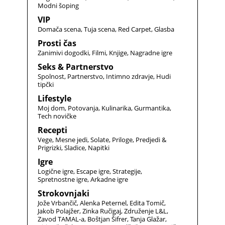
Modni šoping
VIP
Domača scena
Tuja scena
Red Carpet
Glasba
Prosti čas
Zanimivi dogodki
Filmi
Knjige
Nagradne igre
Seks & Partnerstvo
Spolnost
Partnerstvo
Intimno zdravje
Hudi
tipčki
Lifestyle
Moj dom
Potovanja
Kulinarika
Gurmantika
Tech novičke
Recepti
Vege
Mesne jedi
Solate
Priloge
Predjedi &
Prigrizki
Sladice
Napitki
Igre
Logične igre
Escape igre
Strategije
Spretnostne igre
Arkadne igre
Strokovnjaki
Jože Vrbančič
Alenka Peternel
Edita Tomič
Jakob Polajžer
Zinka Ručigaj
Združenje L&L
Zavod TAMAL-a
Boštjan Šifrer
Tanja Glažar