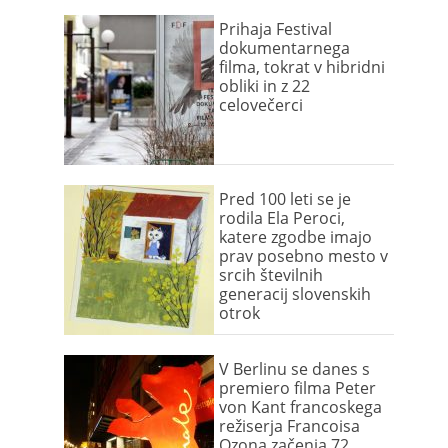
Prihaja Festival
dokumentarnega
filma, tokrat v hibridni
obliki in z 22
celovečerci
Pred 100 leti se je
rodila Ela Peroci,
katere zgodbe imajo
prav posebno mesto v
srcih številnih
generacij slovenskih
otrok
V Berlinu se danes s
premiero filma Peter
von Kant francoskega
režiserja Francoisa
Ozona začenja 72.