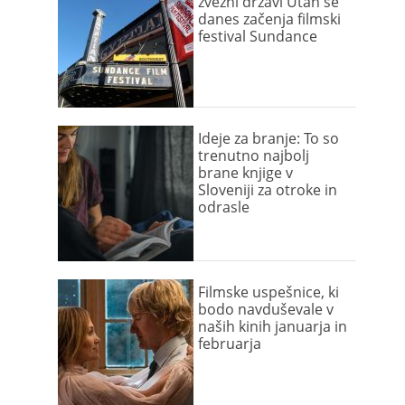
zvezni državi Utah se
danes začenja filmski
festival Sundance
Ideje za branje: To so
trenutno najbolj
brane knjige v
Sloveniji za otroke in
odrasle
Filmske uspešnice, ki
bodo navduševale v
naših kinih januarja in
februarja