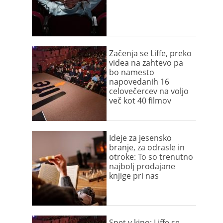
Začenja se Liffe, preko
videa na zahtevo pa
bo namesto
napovedanih 16
celovečercev na voljo
več kot 40 filmov
Ideje za jesensko
branje, za odrasle in
otroke: To so trenutno
najbolj prodajane
knjige pri nas
Spet v kino: Liffe se