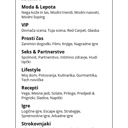
Moda & Lepota
Nega kože in las
Modni trendi
Modni nasveti
Modni šoping
VIP
Domača scena
Tuja scena
Red Carpet
Glasba
Prosti čas
Zanimivi dogodki
Filmi
Knjige
Nagradne igre
Seks & Partnerstvo
Spolnost
Partnerstvo
Intimno zdravje
Hudi
tipčki
Lifestyle
Moj dom
Potovanja
Kulinarika
Gurmantika
Tech novičke
Recepti
Vege
Mesne jedi
Solate
Priloge
Predjedi &
Prigrizki
Sladice
Napitki
Igre
Logične igre
Escape igre
Strategije
Spretnostne igre
Arkadne igre
Strokovnjaki