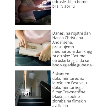
odrasle, ki jih bomo
brali v aprilu
Danes, na rojstni dan
Hansa Christiana
Andersena,
praznujemo
mednarodni dan knjig
za otroke: “Berimo
otroške knjige, da se
bodo zgladile gube na
čelu starega sveta!”
Šokanten
dokumentarec na
letošnjem Festivalu
dokumentarnega
filma: Travmatična
izkušnja spolne
zlorabe na filmskih
avdicijah