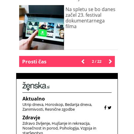
Na spletu se bo danes
začel 23. festival
dokumentarnega
filma
Prosti čas
Novejše
2 / 22
Starejše
Aktualno
Utrip dneva
Horoskop
Bedarija dneva
Zanimivosti
Resnične zgodbe
Zdravje
Zdravo življenje
Hujšanje in rekreacija
Nosečnost in porod
Psihologija
Vzgoja in
starševstvo