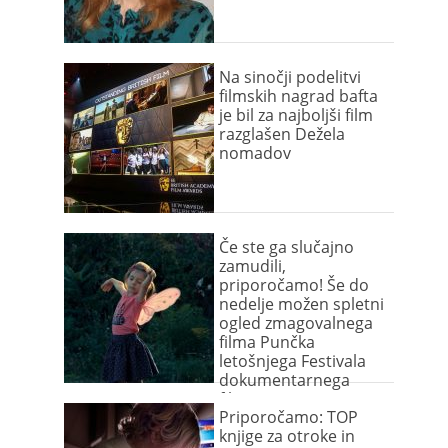
Na sinočji podelitvi
filmskih nagrad bafta
je bil za najboljši film
razglašen Dežela
nomadov
Če ste ga slučajno
zamudili,
priporočamo! Še do
nedelje možen spletni
ogled zmagovalnega
filma Punčka
letošnjega Festivala
dokumentarnega
filma
Priporočamo: TOP
knjige za otroke in