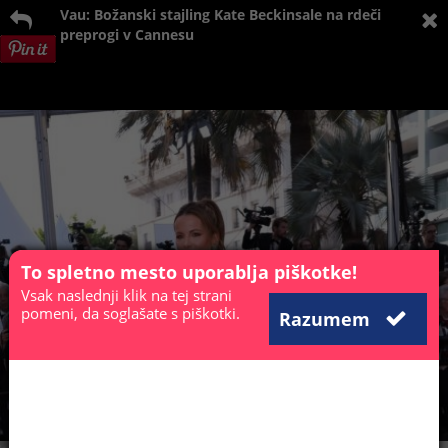
Vau: Božanski stajling Kate Beckinsale na rdeči
preprogi v Cannesu
To spletno mesto uporablja piškotke!
Vsak naslednji klik na tej strani
pomeni, da soglašate s piškotki.
Razumem