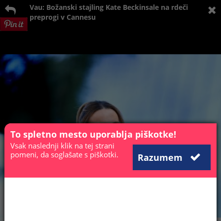
Vau: Božanski stajling Kate Beckinsale na rdeči
preprogi v Cannesu
To spletno mesto uporablja piškotke!
Vsak naslednji klik na tej strani
pomeni, da soglašate s piškotki.
Razumem