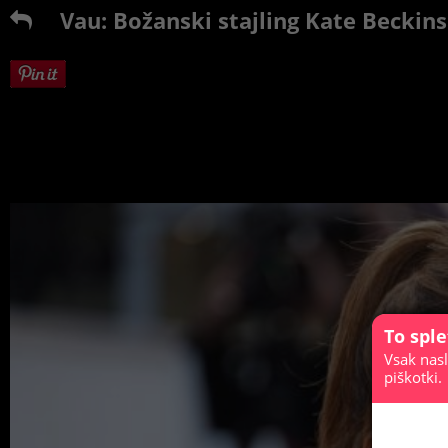
Vau: Božanski stajling Kate Beckin
To spl
Vsak nasl
piškotki.