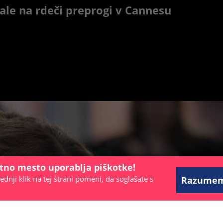
sale na rdeči preprogi v Cannesu
etno mesto uporablja piškotke!
ednji klik na tej strani pomeni, da soglašate s
Razume