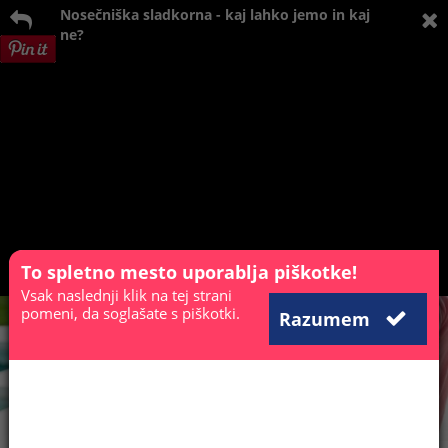
Nosečniška sladkorna - kaj lahko jemo in kaj
ne?
To spletno mesto uporablja piškotke!
Vsak naslednji klik na tej strani
pomeni, da soglašate s piškotki.
Razumem