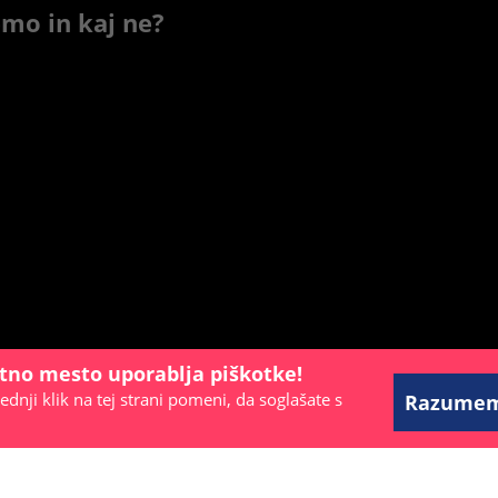
emo in kaj ne?
etno mesto uporablja piškotke!
ednji klik na tej strani pomeni, da soglašate s
Razume