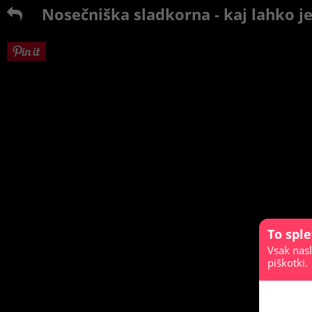
Nosečniška sladkorna - kaj lahko j
To spl
Vsak nasl
piškotki.