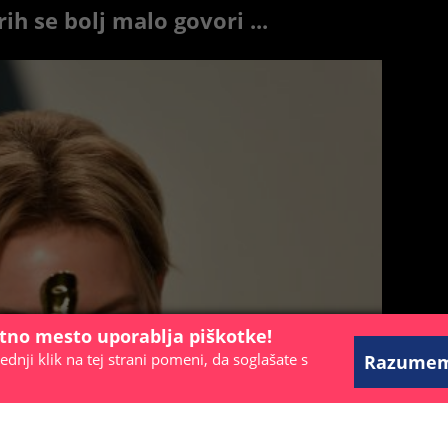
ih se bolj malo govori ...
etno mesto uporablja piškotke!
ednji klik na tej strani pomeni, da soglašate s
Razume