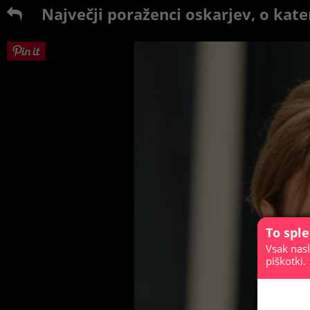
Največji poraženci oskarjev, o kater
To spl
Vsak nasl
piškotki.