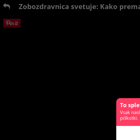
Zobozdravnica svetuje: Kako prem
To spl
Vsak nasl
piškotki.