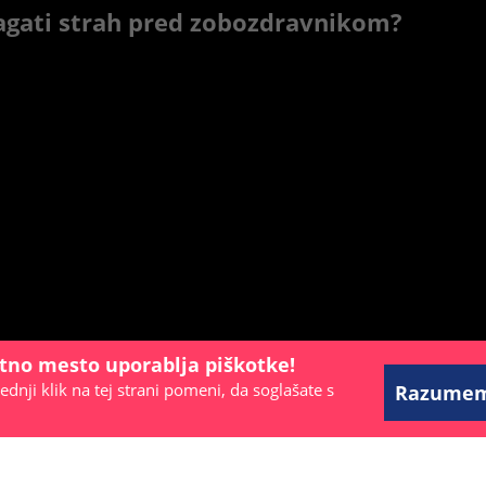
agati strah pred zobozdravnikom?
etno mesto uporablja piškotke!
ednji klik na tej strani pomeni, da soglašate s
Razume