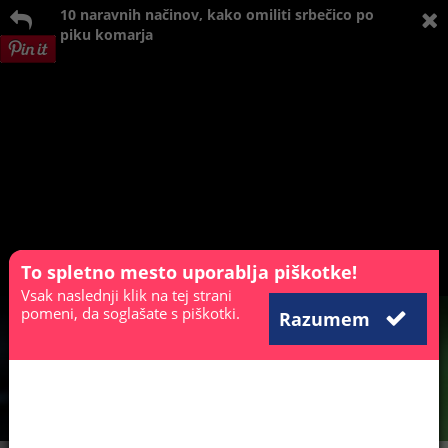
10 naravnih načinov, kako omiliti srbečico po
piku komarja
To spletno mesto uporablja piškotke!
Vsak naslednji klik na tej strani
pomeni, da soglašate s piškotki.
Razumem