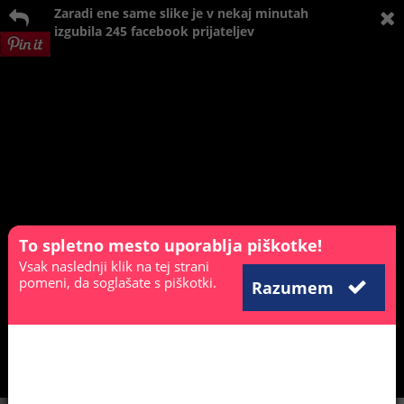
Zaradi ene same slike je v nekaj minutah
izgubila 245 facebook prijateljev
To spletno mesto uporablja piškotke!
Vsak naslednji klik na tej strani
pomeni, da soglašate s piškotki.
Razumem