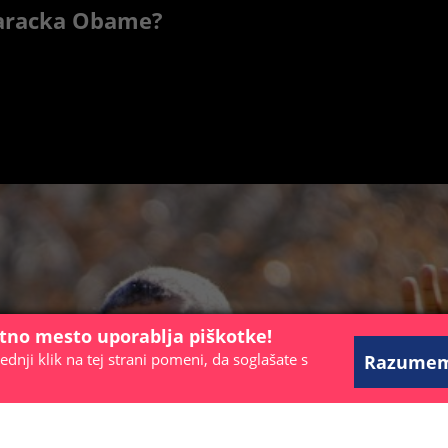
 Baracka Obame?
etno mesto uporablja piškotke!
ednji klik na tej strani pomeni, da soglašate s
Razume