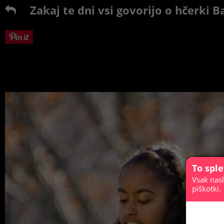
Zakaj te dni vsi govorijo o hčerki
To spl
Vsak nasl
piškotki.