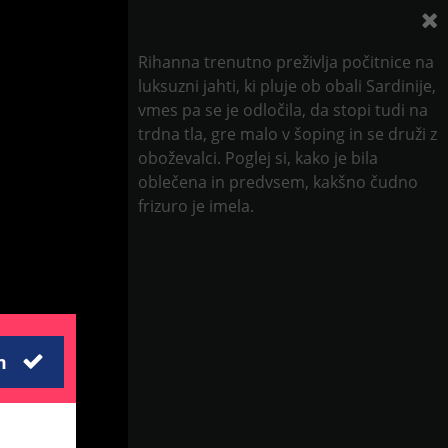
Rihanna trenutno preživlja počitnice na
luksuzni jahti, ki pluje ob obali Sardinije,
vmes pa se je odločila, da stopi tudi na
trdna tla, gre malo v šoping in se druži z
oboževalci. Poglej si, kako je bila
oblečena in predvsem, kakšno čudno
frizuro je imela.
m