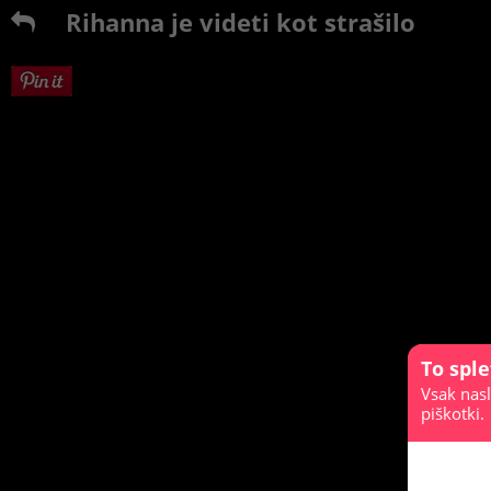
Rihanna je videti kot strašilo
To spl
Vsak nasl
piškotki.